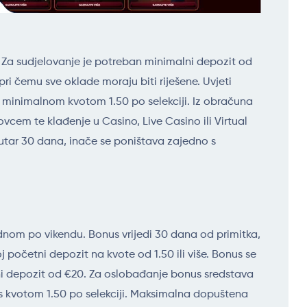
 Za sudjelovanje je potreban minimalni depozit od
ri čemu sve oklade moraju biti riješene. Uvjeti
s minimalnom kvotom 1.50 po selekciji. Iz obračuna
vcem te klađenje u Casino, Live Casino ili Virtual
nutar 30 dana, inače se poništava zajedno s
jednom po vikendu. Bonus vrijedi 30 dana od primitka,
početni depozit na kvote od 1.50 ili više. Bonus se
ni depozit od €20. Za oslobađanje bonus sredstava
i s kvotom 1.50 po selekciji. Maksimalna dopuštena