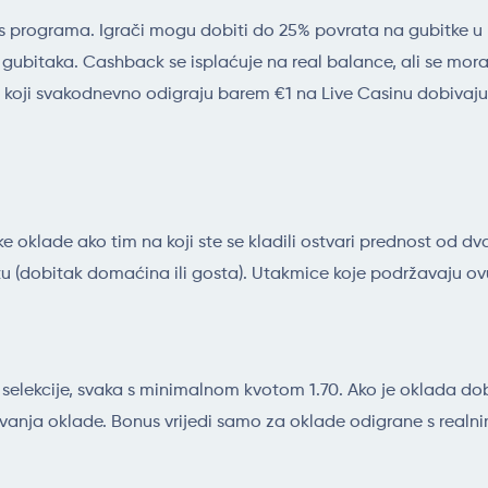
s programa. Igrači mogu dobiti do 25% povrata na gubitke u
gubitaka. Cashback se isplaćuje na real balance, ali se mora
 koji svakodnevno odigraju barem €1 na Live Casinu dobivaju 
klade ako tim na koji ste se kladili ostvari prednost od dv
štu (dobitak domaćina ili gosta). Utakmice koje podržavaju ovu
 selekcije, svaka s minimalnom kvotom 1.70. Ako je oklada d
vanja oklade. Bonus vrijedi samo za oklade odigrane s real