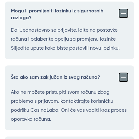
Mogu li promijeniti lozinku iz sigurnosnih
razloga?
Da! Jednostavno se prijavite, idite na postavke
računa i odaberite opciju za promjenu lozinke.
Slijedite upute kako biste postavili novu lozinku.
Što ako sam zaključan iz svog računa?
Ako ne možete pristupiti svom računu zbog
problema s prijavom, kontaktirajte korisničku
podršku CasinoLaba. Oni će vas voditi kroz proces
oporavka računa.