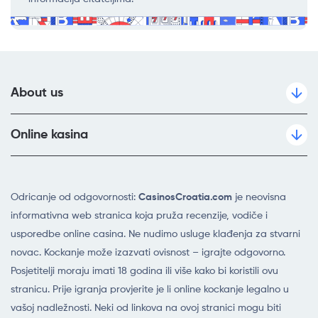
About us
Online kasina
Odricanje od odgovornosti:
CasinosCroatia.com
je neovisna
informativna web stranica koja pruža recenzije, vodiče i
usporedbe online casina. Ne nudimo usluge klađenja za stvarni
novac. Kockanje može izazvati ovisnost – igrajte odgovorno.
Posjetitelji moraju imati 18 godina ili više kako bi koristili ovu
stranicu. Prije igranja provjerite je li online kockanje legalno u
vašoj nadležnosti. Neki od linkova na ovoj stranici mogu biti