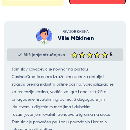
REVIZOR KASINA
Ville Mäkinen
5
Mišljenje stručnjaka
Tomislav Kovačević je novinar na portalu
CasinosCroatia.com s izraženim okom za detalje i
strašću prema industriji online casina. Specijalizirao se
za recenzije casina, vodiče za igre i analize tržišta
prilagođene hrvatskim igračima. S dugogodišnjim
iskustvom u digitalnim medijima i dubokim
razumijevanjem lokalnih trendova u igrama na sreću,
Tomislav je posvećen pružanju pouzdanih i korisnih
informacija čitateljima.