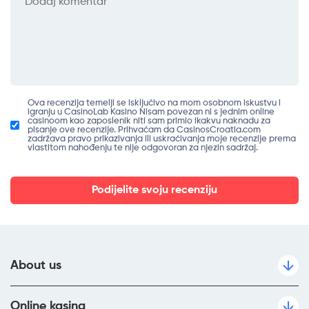
Ova recenzija temelji se isključivo na mom osobnom iskustvu i
igranju u CasinoLab Kasino Nisam povezan ni s jednim online
casinoom kao zaposlenik niti sam primio ikakvu naknadu za
pisanje ove recenzije. Prihvaćam da CasinosCroatia.com
zadržava pravo prikazivanja ili uskraćivanja moje recenzije prema
vlastitom nahođenju te nije odgovoran za njezin sadržaj.
About us
Online kasina