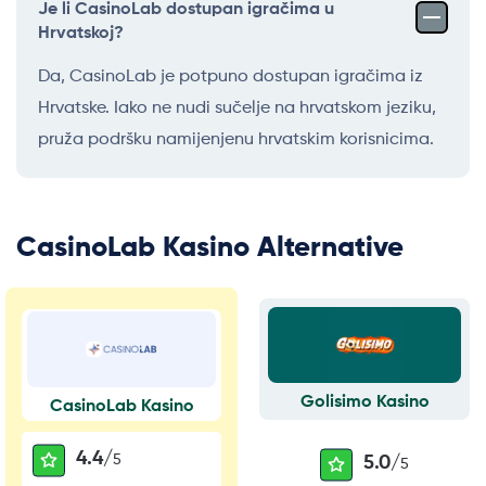
Je li CasinoLab dostupan igračima u
Hrvatskoj?
Da, CasinoLab je potpuno dostupan igračima iz
Hrvatske. Iako ne nudi sučelje na hrvatskom jeziku,
pruža podršku namijenjenu hrvatskim korisnicima.
CasinoLab Kasino Alternative
Golisimo Kasino
CasinoLab Kasino
4.4/
5
5.0/
5