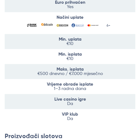
Euro prihvaćen
Yes
Načini uplate
6+
Min. uplata
€10
Min. isplata
€10
Maks. isplata
€500 dnevno / €7.000 mjesečno
Vrijeme obrade isplate
1–3 radna dana
Live casino igre
Da
VIP klub
Da
Proizvođači slotova