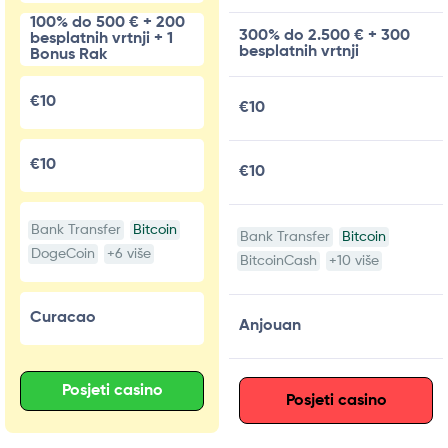
100% do 500 € + 200
300% do 2.500 € + 300
besplatnih vrtnji + 1
besplatnih vrtnji
Bonus Rak
€10
€10
€10
€10
Bank Transfer
Bitcoin
Bank Transfer
Bitcoin
DogeCoin
+6 više
BitcoinCash
+10 više
Curacao
Anjouan
Posjeti casino
Posjeti casino