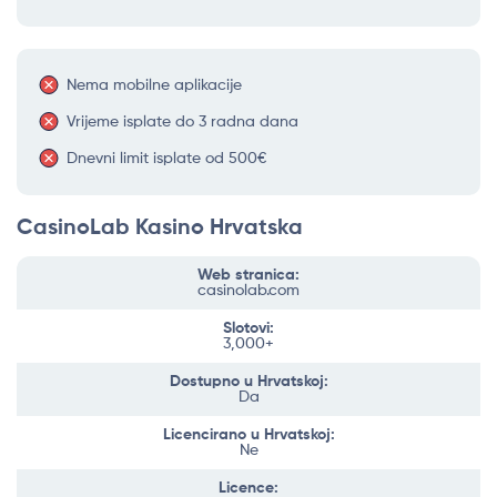
Nema mobilne aplikacije
Vrijeme isplate do 3 radna dana
Dnevni limit isplate od 500€
CasinoLab Kasino Hrvatska
Web stranica:
casinolab.com
Slotovi:
3,000+
Dostupno u Hrvatskoj:
Da
Licencirano u Hrvatskoj:
Ne
Licence: