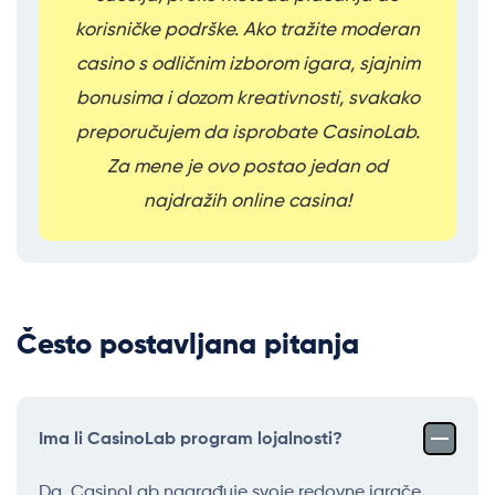
korisničke podrške. Ako tražite moderan
casino s odličnim izborom igara, sjajnim
bonusima i dozom kreativnosti, svakako
preporučujem da isprobate CasinoLab.
Za mene je ovo postao jedan od
najdražih online casina!
Često postavljana pitanja
Ima li CasinoLab program lojalnosti?
Da, CasinoLab nagrađuje svoje redovne igrače