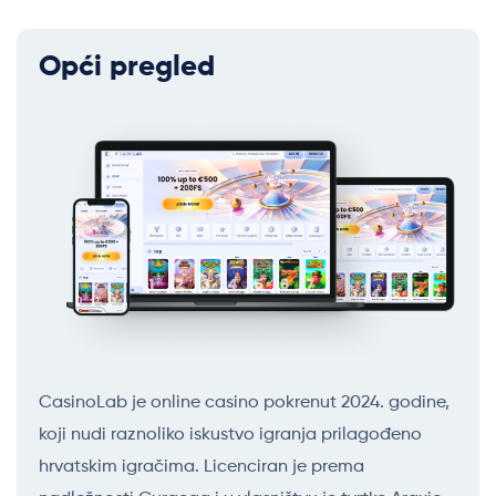
Opći pregled
CasinoLab je online casino pokrenut 2024. godine,
koji nudi raznoliko iskustvo igranja prilagođeno
hrvatskim igračima. Licenciran je prema