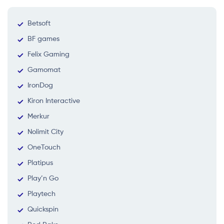
Betsoft
BF games
Felix Gaming
Gamomat
IronDog
Kiron Interactive
Merkur
Nolimit City
OneTouch
Platipus
Play’n Go
Playtech
Quickspin