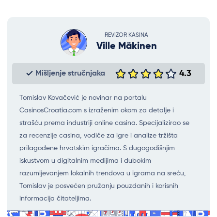
REVIZOR KASINA
Ville Mäkinen
4.3
Mišljenje stručnjaka
Tomislav Kovačević je novinar na portalu
CasinosCroatia.com s izraženim okom za detalje i
strašću prema industriji online casina. Specijalizirao se
za recenzije casina, vodiče za igre i analize tržišta
prilagođene hrvatskim igračima. S dugogodišnjim
iskustvom u digitalnim medijima i dubokim
razumijevanjem lokalnih trendova u igrama na sreću,
Tomislav je posvećen pružanju pouzdanih i korisnih
informacija čitateljima.