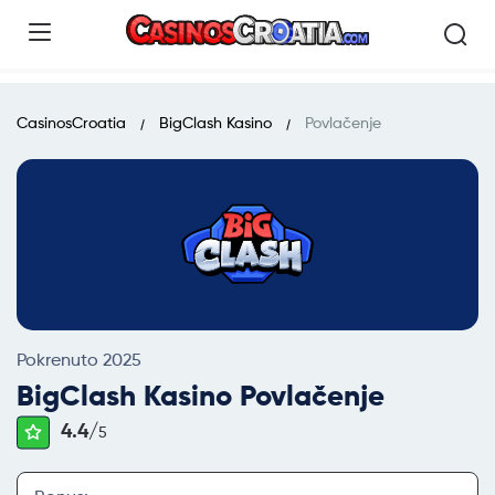
CasinosCroatia
BigClash Kasino
Povlačenje
Pokrenuto 2025
BigClash Kasino Povlačenje
4.4/
5