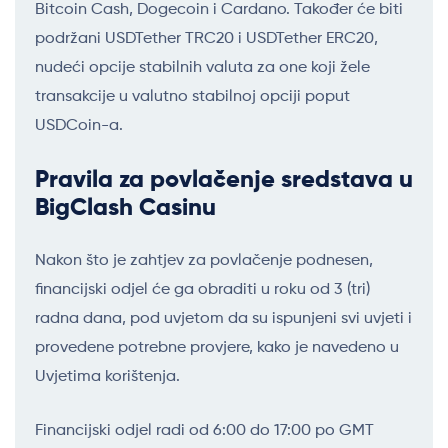
Bitcoin Cash, Dogecoin i Cardano. Također će biti
podržani USDTether TRC20 i USDTether ERC20,
nudeći opcije stabilnih valuta za one koji žele
transakcije u valutno stabilnoj opciji poput
USDCoin-a.
Pravila za povlačenje sredstava u
BigClash Casinu
Nakon što je zahtjev za povlačenje podnesen,
financijski odjel će ga obraditi u roku od 3 (tri)
radna dana, pod uvjetom da su ispunjeni svi uvjeti i
provedene potrebne provjere, kako je navedeno u
Uvjetima korištenja.
Financijski odjel radi od 6:00 do 17:00 po GMT