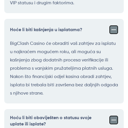
VIP statusu i drugim faktorima.
Hoće li biti kašnjenja u isplatama?
BigClash Casino će obraditi vaš zahtjev za isplatu
u najkraćem mogućem roku, ali moguća su
kašnjenja zbog dodatnih procesa verifikacije ili
problema s vanjskim pružateljima platnih usluga.
Nakon što financijski odjel kasina obradi zahtjev,
isplata bi trebala biti završena bez daljnjih odgoda
s njihove strane.
Hoću li biti obaviješten o statusu svoje
uplate ili isplate?