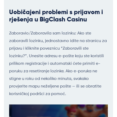
Uobičajeni problemi s prijavom i
rješenja u BigClash Casinu
Zaboravio/Zaboravila sam lozinku: Ako ste
zaboravili lozinku, jednostavno idite na stranicu za
prijavu i kliknite poveznicu “Zaboravili ste
lozinku?”. Unesite adresu e-pošte koju ste koristili
prilikom registracije i automatski ćete primiti e-
poruku za resetiranje lozinke. Ako e-poruka ne
stigne u roku od nekoliko minuta, svakako
provjerite mapu neželjene pošte — ili se obratite
korisničkoj podršci za pomoć.