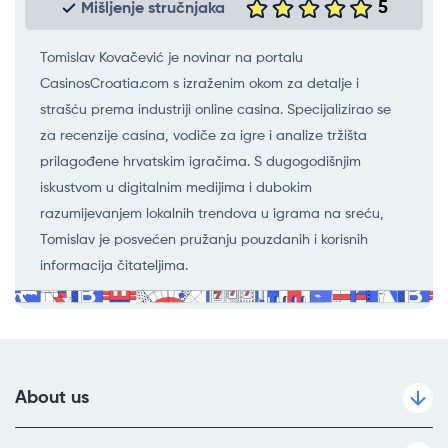
5
Mišljenje stručnjaka
Tomislav Kovačević je novinar na portalu
CasinosCroatia.com s izraženim okom za detalje i
strašću prema industriji online casina. Specijalizirao se
za recenzije casina, vodiče za igre i analize tržišta
prilagođene hrvatskim igračima. S dugogodišnjim
iskustvom u digitalnim medijima i dubokim
razumijevanjem lokalnih trendova u igrama na sreću,
Tomislav je posvećen pružanju pouzdanih i korisnih
informacija čitateljima.
About us