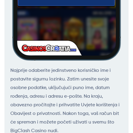
Najprije odaberite jedinstveno korisničko ime i
postavite sigurnu lozinku. Zatim unesite svoje
osobne podatke, uključujući puno ime, datum
rođenja, adresu i adresu e-pošte. Na kraju,
obavezno pročitajte i prihvatite Uvjete korištenja i
Obavijest o privatnosti. Nakon toga, vaš račun bit
će spreman i možete početi uživati u svemu što
BigClash Casino nudi.