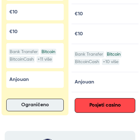
€10
€10
€10
€10
Bank Transfer
Bitcoin
Bank Transfer
Bitcoin
BitcoinCash
+11 više
BitcoinCash
+10 više
Anjouan
Anjouan
Ograničeno
Posjeti casino