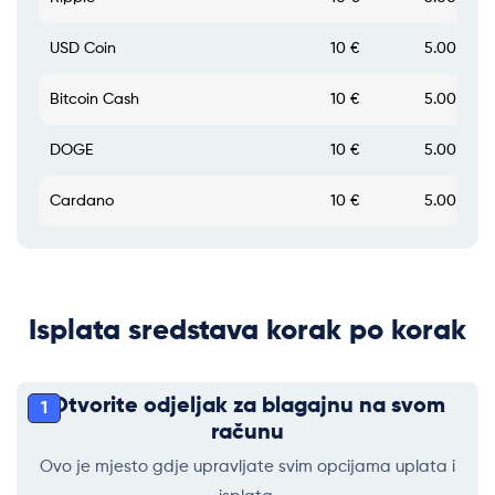
USD Coin
10 €
5.000 €
Bitcoin Cash
10 €
5.000 €
DOGE
10 €
5.000 €
Cardano
10 €
5.000 €
Isplata sredstava korak po korak
Otvorite odjeljak za blagajnu na svom
1
računu
Ovo je mjesto gdje upravljate svim opcijama uplata i