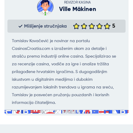
REVIZOR KASINA
Ville Mäkinen
5
Mišljenje stručnjaka
Tomislav Kovačević je novinar na portalu
CasinosCroatia.com s izraženim okom za detalje i
strašću prema industriji online casina. Specijalizirao se
za recenzije casina, vodiče za igre i analize tržišta
prilagođene hrvatskim igračima. S dugogodišnjim
iskustvom u digitalnim medijima i dubokim
razumijevanjem lokalnih trendova u igrama na sreću,
Tomislav je posvećen pružanju pouzdanih i korisnih
informacija čitateljima.