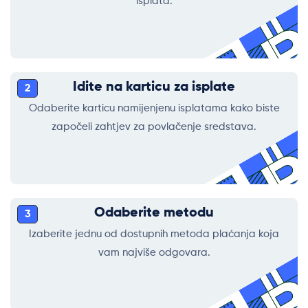
isplata.
Idite na karticu za isplate
2
Odaberite karticu namijenjenu isplatama kako biste
započeli zahtjev za povlačenje sredstava.
Odaberite metodu
3
Izaberite jednu od dostupnih metoda plaćanja koja
vam najviše odgovara.