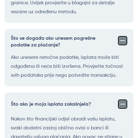
granice. Uvijek provjerite u blagajni za detalje
vezane uz određenu metodu.
Što se događa ako unesem pogrešne
podatke za plaćanje?
Ako unesete netočne podatke, isplata može biti
odgođena ili neće biti izvršena. Provjerite točnost
svih podataka prije nego potvrdite transakciju.
Što ako je moja isplata zakašnjela?
Nakon što financijski odjel obradi vašu isplatu,
svaki dodatni zastoj obično ovisi o banci ili
davatelju usluga plaćanja. Ako novac ne stigne u