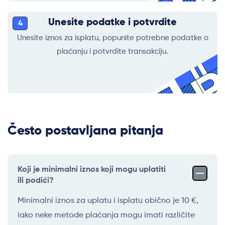
Unesite podatke i potvrdite
4
Unesite iznos za isplatu, popunite potrebne podatke o
plaćanju i potvrdite transakciju.
Često postavljana pitanja
Koji je minimalni iznos koji mogu uplatiti
ili podići?
Minimalni iznos za uplatu i isplatu obično je 10 €,
iako neke metode plaćanja mogu imati različite