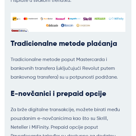
i isplate u svakom trenutku.
Tradicionalne metode plaćanja
Tradicionalne metode poput Mastercarda i
bankovnih transfera (uključujući Revolut putem
bankovnog transfera) su u potpunosti podržane.
E-novčanici i prepaid opcije
Za brže digitalne transakcije, možete birati među
pouzdanim e-novčanicima kao što su Skrill,
Neteller i MiFinity. Prepaid opcije poput