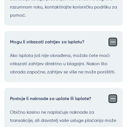
razumnom roku, kontaktirajte korisničku podršku za
pomoć.
Mogu li otkazati zahtjev za isplatu?
Ako isplata još nije obrađena, možda ćete moći
otkazati zahtjev direktno u blagajni. Nakon što
obrada započne, zahtjev se više ne može poništiti.
Postoje li naknade za uplate ili isplate?
Obično kasino ne naplaćuje naknade za
transakcije, ali davatelj vaše usluge plaćanja može