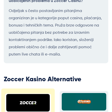
uobičajenih problema u Zoccer Casinu?
Odjeljak s često postavljanim pitanjima
organiziran je u kategorije poput casina, plaćanja,
bonusa i tehničkih tema. Pruža brze odgovore na
uobičajena pitanja bez potrebe za izravnim
kontaktiranjem podrške. Iako koristan, složeniji
problemi obično će i dalje zahtijevati pomoć
putem live chata ili e-maila.
Zoccer Kasino Alternative