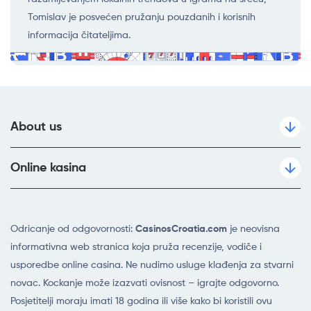
Tomislav je posvećen pružanju pouzdanih i korisnih
informacija čitateljima.
About us
Online kasina
Odricanje od odgovornosti:
CasinosCroatia.com
je neovisna
informativna web stranica koja pruža recenzije, vodiče i
usporedbe online casina. Ne nudimo usluge klađenja za stvarni
novac. Kockanje može izazvati ovisnost – igrajte odgovorno.
Posjetitelji moraju imati 18 godina ili više kako bi koristili ovu