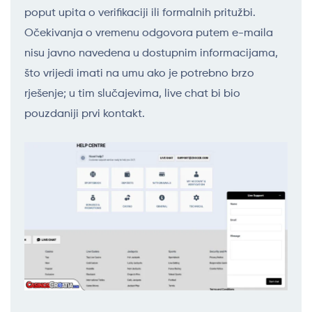
poput upita o verifikaciji ili formalnih pritužbi.
Očekivanja o vremenu odgovora putem e-maila
nisu javno navedena u dostupnim informacijama,
što vrijedi imati na umu ako je potrebno brzo
rješenje; u tim slučajevima, live chat bi bio
pouzdaniji prvi kontakt.