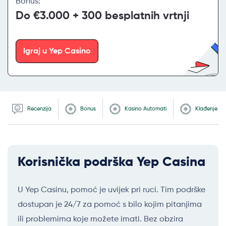
Bonus:
Do €3.000 + 300 besplatnih vrtnji
Igraj u Yep Casino
Recenzija
Bonus
Kasino Automati
Klađenje
Korisnička podrška Yep Casina
U Yep Casinu, pomoć je uvijek pri ruci. Tim podrške
dostupan je 24/7 za pomoć s bilo kojim pitanjima
ili problemima koje možete imati. Bez obzira