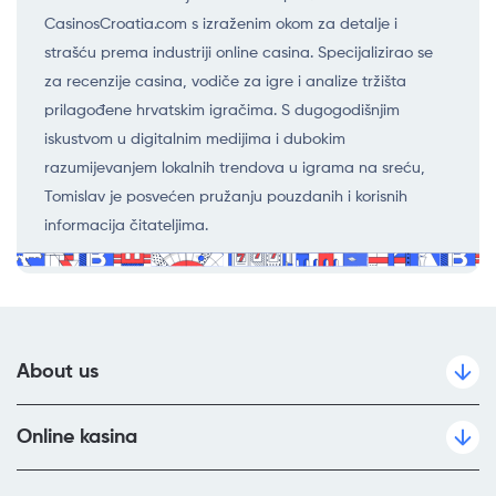
CasinosCroatia.com s izraženim okom za detalje i
strašću prema industriji online casina. Specijalizirao se
za recenzije casina, vodiče za igre i analize tržišta
prilagođene hrvatskim igračima. S dugogodišnjim
iskustvom u digitalnim medijima i dubokim
razumijevanjem lokalnih trendova u igrama na sreću,
Tomislav je posvećen pružanju pouzdanih i korisnih
informacija čitateljima.
About us
Online kasina