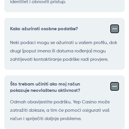
identitet i obnoviti pristup.
Kako ažurirati osobne podatke?
Neki podaci mogu se ažurirati u vašem profilu, dok
drugi (poput imena ili datuma rođenja) mogu
zahtijevati kontaktiranje podrške radi provjere.
Što trebam učiniti ako moj račun
pokazuje neovlaštenu aktivnost?
Odmah obavijestite podršku. Yep Casino može
zatražiti dokaze, a tim će pomoći osigurati vaš
račun i spriječiti daljnje probleme.