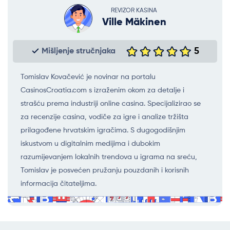
REVIZOR KASINA
Ville Mäkinen
5
Mišljenje stručnjaka
Tomislav Kovačević je novinar na portalu
CasinosCroatia.com s izraženim okom za detalje i
strašću prema industriji online casina. Specijalizirao se
za recenzije casina, vodiče za igre i analize tržišta
prilagođene hrvatskim igračima. S dugogodišnjim
iskustvom u digitalnim medijima i dubokim
razumijevanjem lokalnih trendova u igrama na sreću,
Tomislav je posvećen pružanju pouzdanih i korisnih
informacija čitateljima.