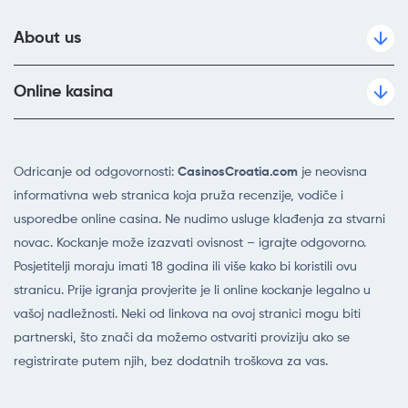
About us
Online kasina
Odricanje od odgovornosti:
CasinosCroatia.com
je neovisna
informativna web stranica koja pruža recenzije, vodiče i
usporedbe online casina. Ne nudimo usluge klađenja za stvarni
novac. Kockanje može izazvati ovisnost – igrajte odgovorno.
Posjetitelji moraju imati 18 godina ili više kako bi koristili ovu
stranicu. Prije igranja provjerite je li online kockanje legalno u
vašoj nadležnosti. Neki od linkova na ovoj stranici mogu biti
partnerski, što znači da možemo ostvariti proviziju ako se
registrirate putem njih, bez dodatnih troškova za vas.