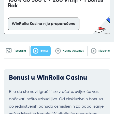
100% do 500 € + 200 vrtnji + 1 Bonus
Rak
WinRolla Kasino nije preporučeno
Recenzija
Bonus
Kasino Automati
Klađenje
Bonusi u WinRolla Casinu
Bilo da ste novi igrač ili se vraćate, uvijek će vas
dočekati nešto uzbudljivo. Od ekskluzivnih bonusa
do jedinstvenih ponuda osmišljenih za poboljšanje