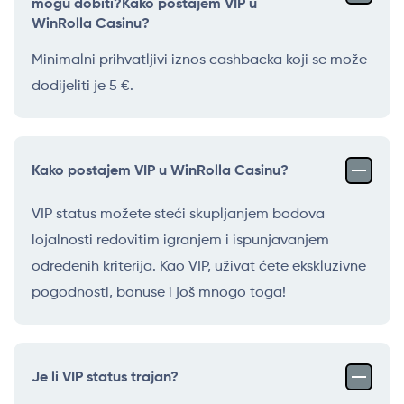
mogu dobiti?Kako postajem VIP u
WinRolla Casinu?
Minimalni prihvatljivi iznos cashbacka koji se može
dodijeliti je 5 €.
Kako postajem VIP u WinRolla Casinu?
VIP status možete steći skupljanjem bodova
lojalnosti redovitim igranjem i ispunjavanjem
određenih kriterija. Kao VIP, uživat ćete ekskluzivne
pogodnosti, bonuse i još mnogo toga!
Je li VIP status trajan?