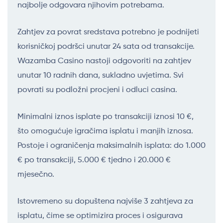
najbolje odgovara njihovim potrebama.
Zahtjev za povrat sredstava potrebno je podnijeti
korisničkoj podršci unutar 24 sata od transakcije.
Wazamba Casino nastoji odgovoriti na zahtjev
unutar 10 radnih dana, sukladno uvjetima. Svi
povrati su podložni procjeni i odluci casina.
Minimalni iznos isplate po transakciji iznosi 10 €,
što omogućuje igračima isplatu i manjih iznosa.
Postoje i ograničenja maksimalnih isplata: do 1.000
€ po transakciji, 5.000 € tjedno i 20.000 €
mjesečno.
Istovremeno su dopuštena najviše 3 zahtjeva za
isplatu, čime se optimizira proces i osigurava