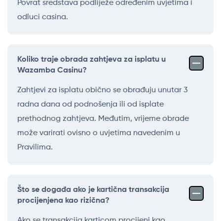
Povrat sredstava podliježe određenim uvjetima i
odluci casina.
Koliko traje obrada zahtjeva za isplatu u
Wazamba Casinu?
Zahtjevi za isplatu obično se obrađuju unutar 3
radna dana od podnošenja ili od isplate
prethodnog zahtjeva. Međutim, vrijeme obrade
može varirati ovisno o uvjetima navedenim u
Pravilima.
Što se događa ako je kartična transakcija
procijenjena kao rizična?
Ako se transakcija karticom procijeni kao