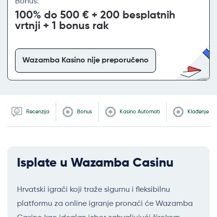
Bonus:
100% do 500 € + 200 besplatnih
vrtnji + 1 bonus rak
Wazamba Kasino nije preporučeno
Recenzija
Bonus
Kasino Automati
Klađenje
Isplate u Wazamba Casinu
Hrvatski igrači koji traže sigurnu i fleksibilnu
platformu za online igranje pronaći će Wazamba