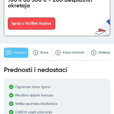
100% do 500 € + 200 besplatnih
okretaja
Igraj u ViciBet Kasino
Recenzija
Bonus
Kasino Automati
Klađenje
Prednosti i nedostaci
Ogroman izbor igara
Mnoštvo sjajnih bonusa
Velika sportska kladionica
Odlični uvjeti plaćanja