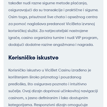
također nudi razne sigurne metode plaćanja,
osiguravajući da su transakcije i praktične i sigurne.
Osim toga, prisutnost live chata i opsežnog centra
za pomoć naglašava predanost ViciBeta izvrsnoj
korisničkoj službi. Za natjecateljski nastrojene
igrače, casino organizira turnire i nudi VIP program,
dodajući dodatne razine angažmana i nagrada.
Korisničko iskustvo
Korisničko iskustvo u ViciBet Casinu izrađeno je
korištenjem široko priznatog i pouzdanog
predloška, što osigurava poznato i intuitivno
sučelje. Ovaj dizajn doprinosi učinkovitoj navigaciji
casinom, s jasno definiranim i lako dostupnim
kategorijama. Responzivni dizajn omogućuje