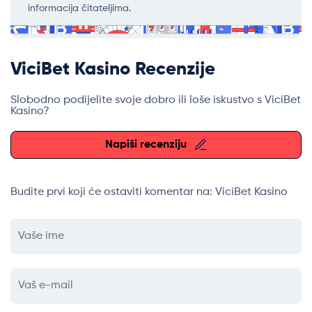
informacija čitateljima.
ViciBet Kasino Recenzije
Slobodno podijelite svoje dobro ili loše iskustvo s ViciBet
Kasino?
Napiši recenziju
Budite prvi koji će ostaviti komentar na: ViciBet Kasino