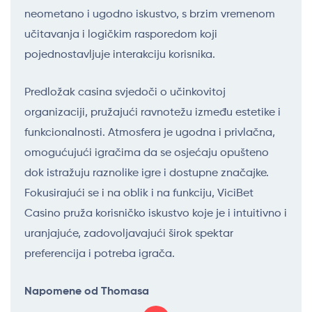
neometano i ugodno iskustvo, s brzim vremenom
učitavanja i logičkim rasporedom koji
pojednostavljuje interakciju korisnika.
Predložak casina svjedoči o učinkovitoj
organizaciji, pružajući ravnotežu između estetike i
funkcionalnosti. Atmosfera je ugodna i privlačna,
omogućujući igračima da se osjećaju opušteno
dok istražuju raznolike igre i dostupne značajke.
Fokusirajući se i na oblik i na funkciju, ViciBet
Casino pruža korisničko iskustvo koje je i intuitivno i
uranjajuće, zadovoljavajući širok spektar
preferencija i potreba igrača.
Napomene od Thomasa