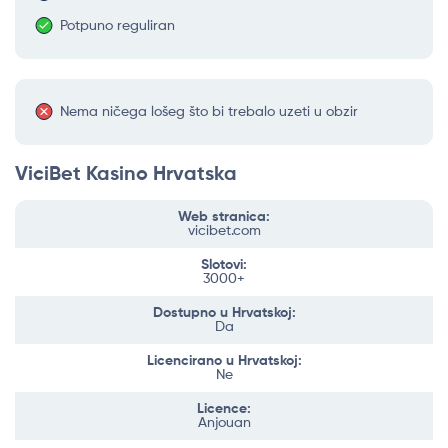
Potpuno reguliran
Nema ničega lošeg što bi trebalo uzeti u obzir
ViciBet Kasino Hrvatska
Web stranica:
vicibet.com
Slotovi:
3000+
Dostupno u Hrvatskoj:
Da
Licencirano u Hrvatskoj:
Ne
Licence:
Anjouan