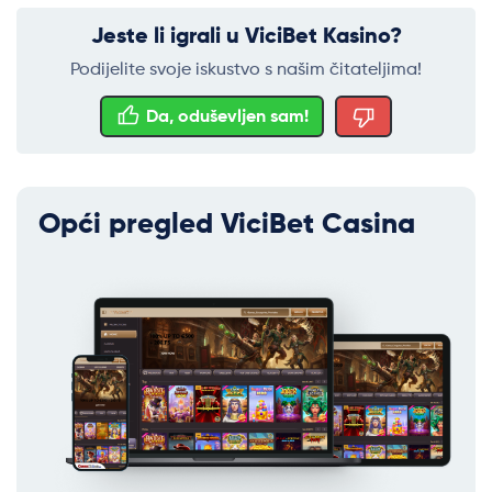
Jeste li igrali u ViciBet Kasino?
Podijelite svoje iskustvo s našim čitateljima!
Da, oduševljen sam!
Opći pregled ViciBet Casina