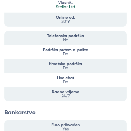
Vlasnik:
Stellar Ltd
Online od:
2019
Telefonska podrška
Ne
Podrška putem e-pošte
Da
Hrvatska podrška
Da
Live chat
Da
Radno vrijeme
24/7
Bankarstvo
Euro prihvaćen
Yes