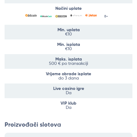
Načini uplate
8+
Min. uplata
€10
Min. isplata
€10
Maks. isplata
500 € po transakciji
Vrijeme obrade isplate
do 3 dana
Live casino igre
Da
VIP klub
Da
Proizvođači slotova