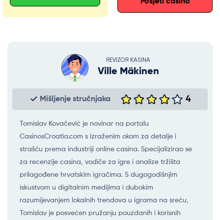
Posjeti casino
REVIZOR KASINA
Ville Mäkinen
4
Mišljenje stručnjaka
Tomislav Kovačević je novinar na portalu
CasinosCroatia.com s izraženim okom za detalje i
strašću prema industriji online casina. Specijalizirao se
za recenzije casina, vodiče za igre i analize tržišta
prilagođene hrvatskim igračima. S dugogodišnjim
iskustvom u digitalnim medijima i dubokim
razumijevanjem lokalnih trendova u igrama na sreću,
Tomislav je posvećen pružanju pouzdanih i korisnih