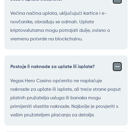
Većina načina uplata, uključujući kartice i e-
novčanike, obrađuju se odmah. Uplate
kriptovalutama mogu potrajati dulje, ovisno o
vremenu potvrde na blockchainu.
Postoje li naknade za uplate ili isplate?
Vegas Hero Casino općenito ne naplaćuje
naknade za uplate ili isplate, ali treće strane poput
platnih pružatelja usluga ili banaka mogu
primijeniti vlastite naknade. Najbolje je provjeriti s
vašim pružateljem plaćanja za detalje.