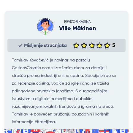
REVIZOR KASINA
Ville Mäkinen
5
Mišljenje stručnjaka
Tomislav Kovačević je novinar na portalu
CasinosCroatia.com s izraženim okom za detalje i
strašću prema industriji online casina. Specijalizirao se
za recenzije casina, vodiče za igre i analize tržišta
prilagođene hrvatskim igračima. S dugogodišnjim
iskustvom u digitalnim medijima i dubokim
razumijevanjem lokalnih trendova u igrama na sreću,
Tomislav je posvećen pružanju pouzdanih i korisnih
informacija čitateljima.