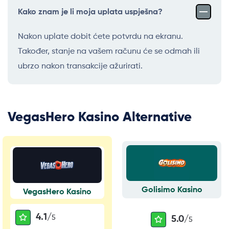
Kako znam je li moja uplata uspješna?
Nakon uplate dobit ćete potvrdu na ekranu.
Također, stanje na vašem računu će se odmah ili
ubrzo nakon transakcije ažurirati.
VegasHero Kasino Alternative
Golisimo Kasino
VegasHero Kasino
4.1/
5
5.0/
5