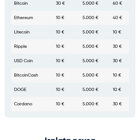
Bitcoin
30 €
5.000 €
60 €
Ethereum
10 €
5.000 €
40 €
Litecoin
10 €
5.000 €
10 €
Ripple
10 €
5.000 €
30 €
USD Coin
10 €
5.000 €
30 €
BitcoinCash
10 €
5.000 €
10 €
DOGE
10 €
5.000 €
10 €
Cardano
10 €
5.000 €
30 €