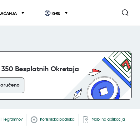
LAĆANJA
IGRE
350 Besplatnih Okretaja
eporučeno
li legitimno?
Korisnička podrška
Mobilna aplikacija