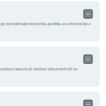
toje, kontaktirajte korisničku podršku za informacije o
a osobna iskaznica). Istečeni dokumenti bit će