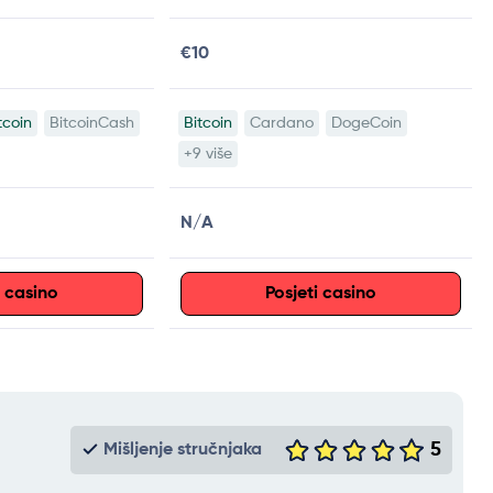
€10
tcoin
BitcoinCash
Bitcoin
Cardano
DogeCoin
+9 više
N/A
i casino
Posjeti casino
5
Mišljenje stručnjaka