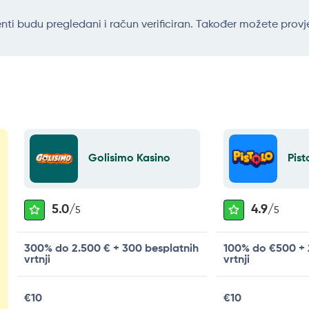
budu pregledani i račun verificiran. Također možete provjeri
Golisimo Kasino
Pist
5.0/
4.9/
5
5
300% do 2.500 € + 300 besplatnih
100% do €500 + 
vrtnji
vrtnji
€10
€10