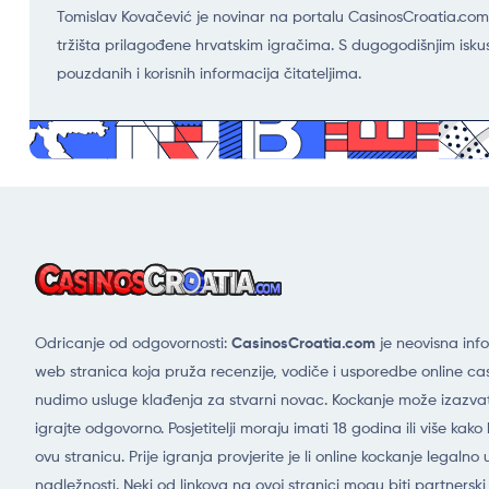
Tomislav Kovačević je novinar na portalu CasinosCroatia.com s 
tržišta prilagođene hrvatskim igračima. S dugogodišnjim isk
pouzdanih i korisnih informacija čitateljima.
Odricanje od odgovornosti:
CasinosCroatia.com
je neovisna inf
web stranica koja pruža recenzije, vodiče i usporedbe online ca
nudimo usluge klađenja za stvarni novac. Kockanje može izazvat
igrajte odgovorno. Posjetitelji moraju imati 18 godina ili više kako bi
ovu stranicu. Prije igranja provjerite je li online kockanje legalno 
nadležnosti. Neki od linkova na ovoj stranici mogu biti partnerski