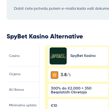
Dobit ćete potvrdu putem e-maila kada vaši dokumenti 
SpyBet Kasino Alternative
SpyBet Kasino
Casino
Ocjena
3.8/
5
300% do €2.000 + 350
AU Bonus
Besplatnih Okretaja
Minimalna uplata
€10