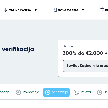
ONLINE KASINA
NOVA CASINA
P
Bonus:
verifikacija
300% do €2.000 + 
SpyBet Kasino nije pr
ađenje
Povlačenje
verifikacija
Prijava
Je 