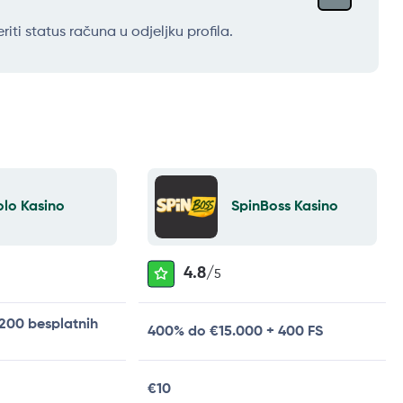
ti status računa u odjeljku profila.
olo Kasino
SpinBoss Kasino
4.8/
5
200 besplatnih
400% do €15.000 + 400 FS
€10