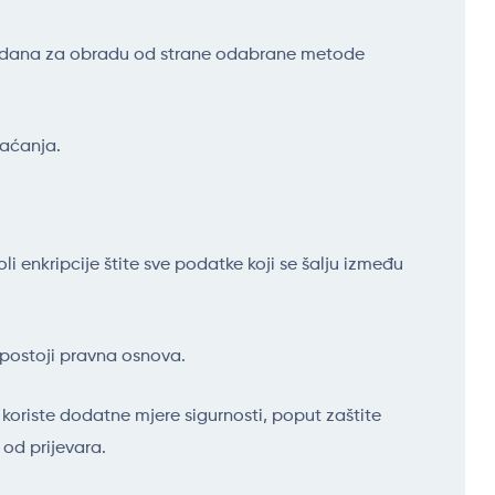
a 3 dana za obradu od strane odabrane metode
laćanja.
oli enkripcije štite sve podatke koji se šalju između
postoji pravna osnova.
 koriste dodatne mjere sigurnosti, poput zaštite
 od prijevara.