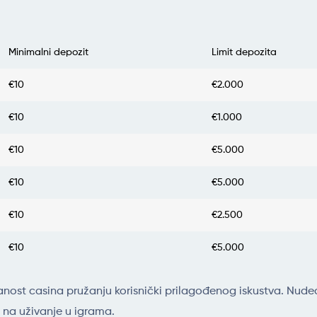
Minimalni depozit
Limit depozita
€10
€2.000
€10
€1.000
€10
€5.000
€10
€5.000
€10
€2.500
€10
€5.000
 casina pružanju korisnički prilagođenog iskustva. Nudeći ra
 na uživanje u igrama.