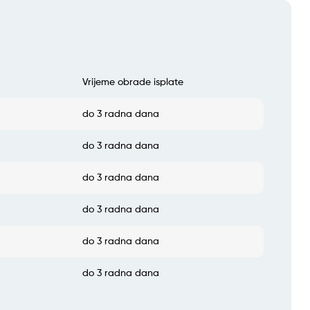
Vrijeme obrade isplate
do 3 radna dana
do 3 radna dana
do 3 radna dana
do 3 radna dana
do 3 radna dana
do 3 radna dana