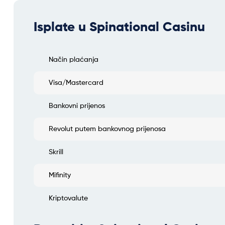
Isplate u Spinational Casinu
Način plaćanja
Visa/Mastercard
Bankovni prijenos
Revolut putem bankovnog prijenosa
Skrill
Mifinity
Kriptovalute