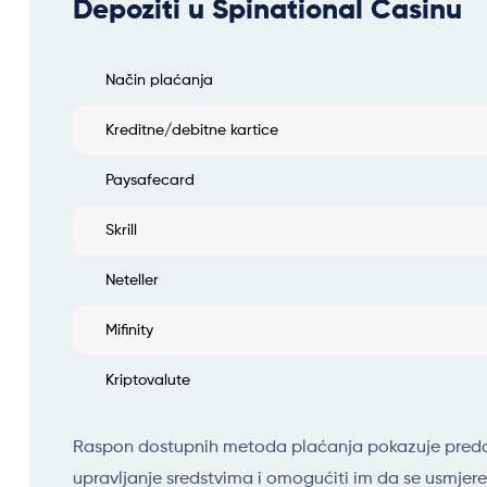
Depoziti u Spinational Casinu
Način plaćanja
Kreditne/debitne kartice
Paysafecard
Skrill
Neteller
Mifinity
Kriptovalute
Raspon dostupnih metoda plaćanja pokazuje predanost
upravljanje sredstvima i omogućiti im da se usmjere