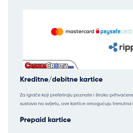
Kreditne/debitne kartice
Za igrače koji preferiraju poznate i široko prihvaće
sustava na svijetu, ove kartice omogućuju trenutna i
Prepaid kartice