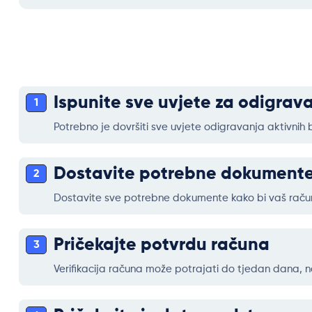
Ispunite sve uvjete za odigrav
1
Potrebno je dovršiti sve uvjete odigravanja aktivnih 
Dostavite potrebne dokument
2
Dostavite sve potrebne dokumente kako bi vaš račun b
Pričekajte potvrdu računa
3
Verifikacija računa može potrajati do tjedan dana, n