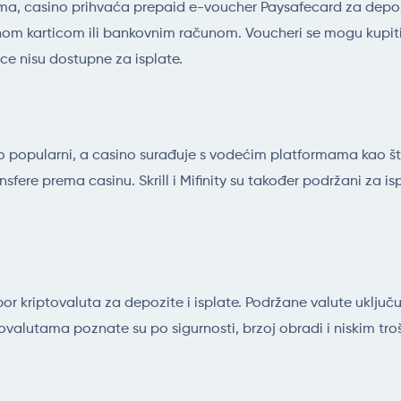
ma, casino prihvaća prepaid e-voucher Paysafecard za depo
nom karticom ili bankovnim računom. Voucheri se mogu kupiti n
ce nisu dostupne za isplate.
tno popularni, a casino surađuje s vodećim platformama kao što 
nsfere prema casinu. Skrill i Mifinity su također podržani za 
bor kriptovaluta za depozite i isplate. Podržane valute uključ
tovalutama poznate su po sigurnosti, brzoj obradi i niskim tro