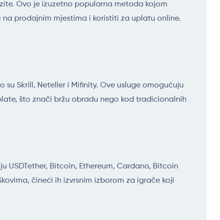
zite. Ovo je izuzetno popularna metoda kojom
a prodajnim mjestima i koristiti za uplatu online.
su Skrill, Neteller i Mifinity. Ove usluge omogućuju
isplate, što znači bržu obradu nego kod tradicionalnih
uju USDTether, Bitcoin, Ethereum, Cardano, Bitcoin
škovima, čineći ih izvrsnim izborom za igrače koji