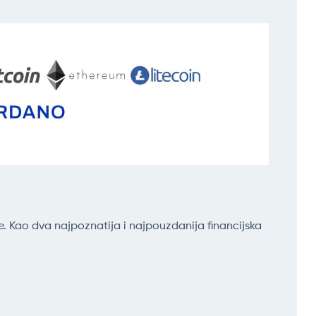
ce. Kao dva najpoznatija i najpouzdanija financijska