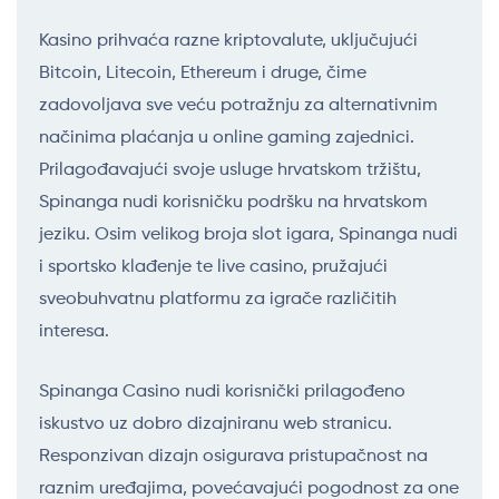
Kasino prihvaća razne kriptovalute, uključujući
Bitcoin, Litecoin, Ethereum i druge, čime
zadovoljava sve veću potražnju za alternativnim
načinima plaćanja u online gaming zajednici.
Prilagođavajući svoje usluge hrvatskom tržištu,
Spinanga nudi korisničku podršku na hrvatskom
jeziku. Osim velikog broja slot igara, Spinanga nudi
i sportsko klađenje te live casino, pružajući
sveobuhvatnu platformu za igrače različitih
interesa.
Spinanga Casino nudi korisnički prilagođeno
iskustvo uz dobro dizajniranu web stranicu.
Responzivan dizajn osigurava pristupačnost na
raznim uređajima, povećavajući pogodnost za one