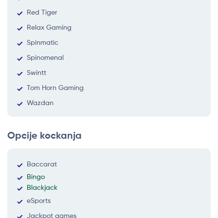
Red Tiger
Relax Gaming
Spinmatic
Spinomenal
Swintt
Tom Horn Gaming
Wazdan
Opcije kockanja
Baccarat
Bingo
Blackjack
eSports
Jackpot games