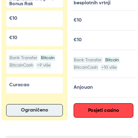
besplatnih vrtnji
Bonus Rak
€10
€10
€10
€10
Bank Transfer
Bitcoin
Bank Transfer
Bitcoin
BitcoinCash
+9 više
BitcoinCash
+10 više
Curacao
Anjouan
Ograničeno
Posjeti casino