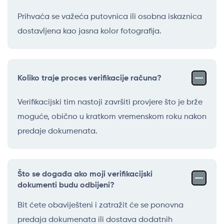
Prihvaća se važeća putovnica ili osobna iskaznica
dostavljena kao jasna kolor fotografija.
Koliko traje proces verifikacije računa?
Verifikacijski tim nastoji završiti provjere što je brže
moguće, obično u kratkom vremenskom roku nakon
predaje dokumenata.
Što se događa ako moji verifikacijski
dokumenti budu odbijeni?
Bit ćete obaviješteni i zatražit će se ponovna
predaja dokumenata ili dostava dodatnih