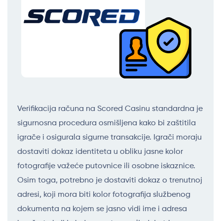
Verifikacija računa na Scored Casinu standardna je
sigurnosna procedura osmišljena kako bi zaštitila
igrače i osigurala sigurne transakcije. Igrači moraju
dostaviti dokaz identiteta u obliku jasne kolor
fotografije važeće putovnice ili osobne iskaznice.
Osim toga, potrebno je dostaviti dokaz o trenutnoj
adresi, koji mora biti kolor fotografija službenog
dokumenta na kojem se jasno vidi ime i adresa