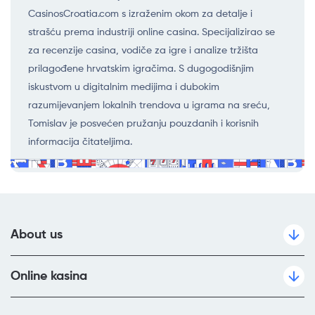
CasinosCroatia.com s izraženim okom za detalje i
strašću prema industriji online casina. Specijalizirao se
za recenzije casina, vodiče za igre i analize tržišta
prilagođene hrvatskim igračima. S dugogodišnjim
iskustvom u digitalnim medijima i dubokim
razumijevanjem lokalnih trendova u igrama na sreću,
Tomislav je posvećen pružanju pouzdanih i korisnih
informacija čitateljima.
About us
Online kasina