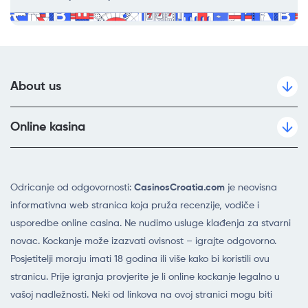
About us
Online kasina
Odricanje od odgovornosti:
CasinosCroatia.com
je neovisna
informativna web stranica koja pruža recenzije, vodiče i
usporedbe online casina. Ne nudimo usluge klađenja za stvarni
novac. Kockanje može izazvati ovisnost – igrajte odgovorno.
Posjetitelji moraju imati 18 godina ili više kako bi koristili ovu
stranicu. Prije igranja provjerite je li online kockanje legalno u
vašoj nadležnosti. Neki od linkova na ovoj stranici mogu biti