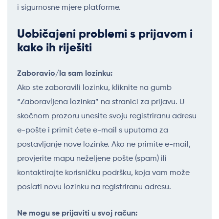
i sigurnosne mjere platforme.
Uobičajeni problemi s prijavom i
kako ih riješiti
Zaboravio/la sam lozinku:
Ako ste zaboravili lozinku, kliknite na gumb
“Zaboravljena lozinka” na stranici za prijavu. U
skočnom prozoru unesite svoju registriranu adresu
e-pošte i primit ćete e-mail s uputama za
postavljanje nove lozinke. Ako ne primite e-mail,
provjerite mapu neželjene pošte (spam) ili
kontaktirajte korisničku podršku, koja vam može
poslati novu lozinku na registriranu adresu.
Ne mogu se prijaviti u svoj račun: