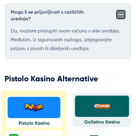
Mogu li se prijavljivati s različitih
uređaja?
Da, možete pristupiti svom računu s više uređaja.
Međutim, iz sigurnosnih razloga, izbjegavajte
prijavu s javnih ili dijeljenih uređaja.
Pistolo Kasino Alternative
Golisimo Kasino
Pistolo Kasino