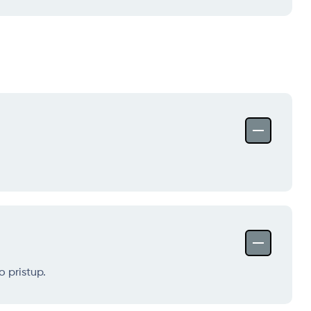
 pristup.