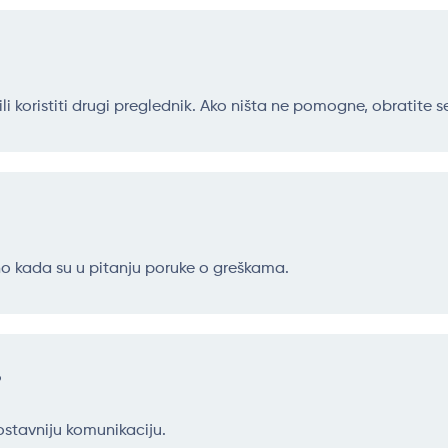
li koristiti drugi preglednik. Ako ništa ne pomogne, obratite s
o kada su u pitanju poruke o greškama.
?
ostavniju komunikaciju.