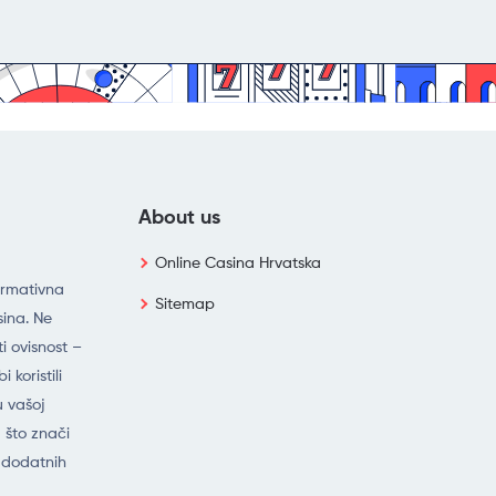
About us
Online Casina Hrvatska
ormativna
Sitemap
sina. Ne
i ovisnost –
 koristili
u vašoj
, što znači
z dodatnih