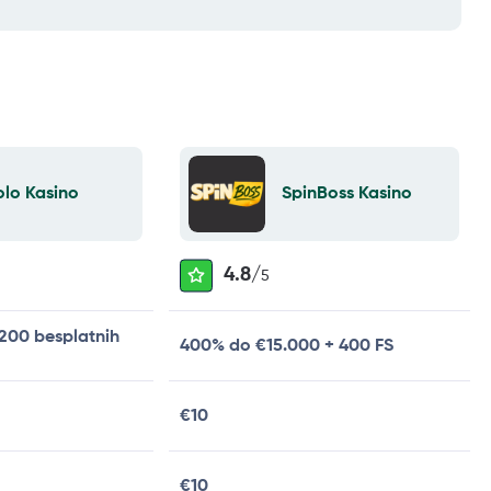
olo Kasino
SpinBoss Kasino
4.8/
5
200 besplatnih
400% do €15.000 + 400 FS
€10
€10