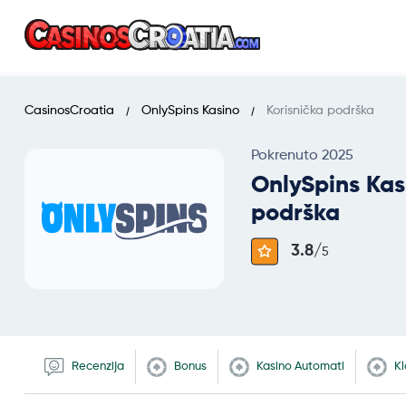
CasinosCroatia
OnlySpins Kasino
Korisnička podrška
Pokrenuto 2025
OnlySpins Kas
podrška
3.8/
5
Recenzija
Bonus
Kasino Automati
Kl