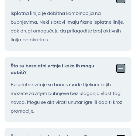
Isplatna linija je dobitna kombinacija na
bubnjevima. Neki slotovi imaju fiksne isplatne linije,
dok drugi omogućuju da prilagodite broj aktivnih
linija po okretaju.
Što su besplatni vrtnje i kako ih mogu
dobiti?
Besplatne vrtnje su bonus runde tijekom kojih
možete zavrtjeti bubnjeve bez ulaganja vlastitog
novca. Mogu se aktivirati unutar igre ili dobiti kroz
promocije.