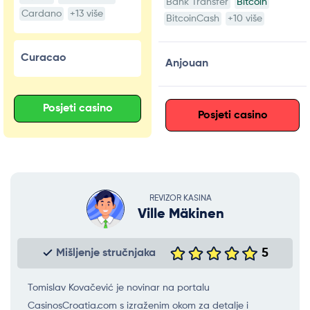
Bank Transfer
Bitcoin
Cardano
+13 više
BitcoinCash
+10 više
Curacao
Anjouan
Posjeti casino
Posjeti casino
REVIZOR KASINA
Ville Mäkinen
5
Mišljenje stručnjaka
Tomislav Kovačević je novinar na portalu
CasinosCroatia.com s izraženim okom za detalje i