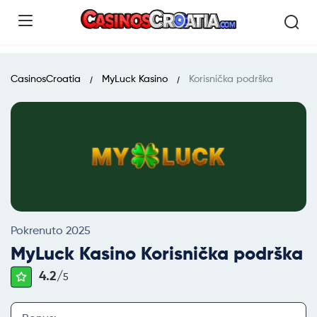
CasinosCroatia
MyLuck Kasino
Korisnička podrška
Pokrenuto 2025
MyLuck Kasino Korisnička podrška
4.2/
5