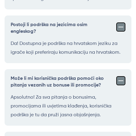
Postoji li podrška na jezicima osim
engleskog?
Da! Dostupna je podrška na hrvatskom jeziku za
igrače koji preferiraju komunikaciju na hrvatskom.
Može li mi korisnička podrška pomoći oko
pitanja vezanih uz bonuse ili promocije?
Apsolutno! Za sva pitanja o bonusima,
promocijama ili uvjetima klađenja, korisnička
podrška je tu da pruži jasna objašnjenja.