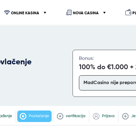
ONLINE KASINA
NOVA CASINA
P
Bonus:
vlačenje
100% do €1.000 + 
MadCasino nije prepo
ađenje
Povlačenje
verifikacija
Prijava
Je 