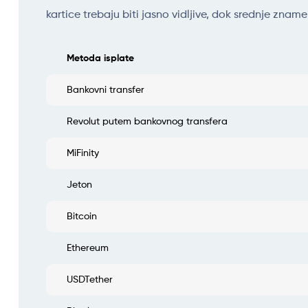
kartice trebaju biti jasno vidljive, dok srednje znam
Metoda isplate
Bankovni transfer
Revolut putem bankovnog transfera
MiFinity
Jeton
Bitcoin
Ethereum
USDTether