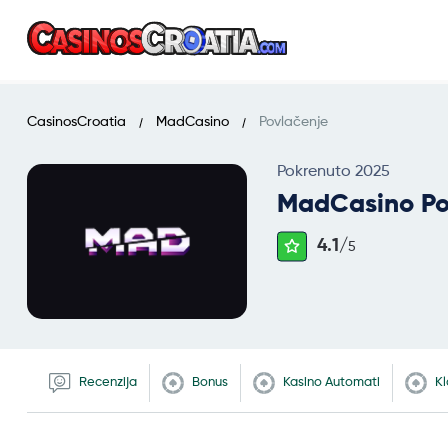
CasinosCroatia
MadCasino
Povlačenje
Pokrenuto 2025
MadCasino Po
4.1/
5
Recenzija
Bonus
Kasino Automati
Kl