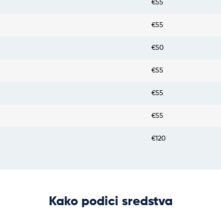
€55
€55
€50
€55
€55
€55
€120
Kako podici sredstva