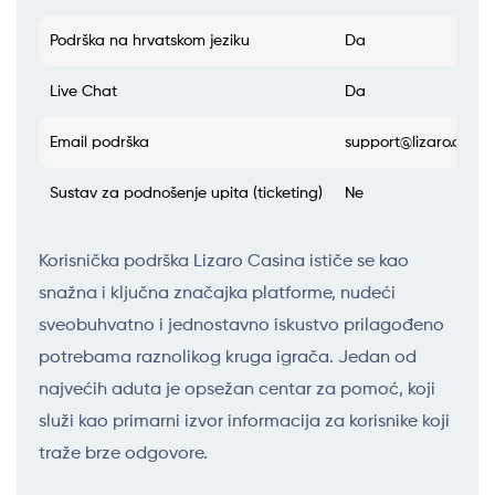
Podrška na hrvatskom jeziku
Da
Live Chat
Da
Email podrška
support@lizaro.com
Sustav za podnošenje upita (ticketing)
Ne
Korisnička podrška Lizaro Casina ističe se kao
snažna i ključna značajka platforme, nudeći
sveobuhvatno i jednostavno iskustvo prilagođeno
potrebama raznolikog kruga igrača. Jedan od
najvećih aduta je opsežan centar za pomoć, koji
služi kao primarni izvor informacija za korisnike koji
traže brze odgovore.