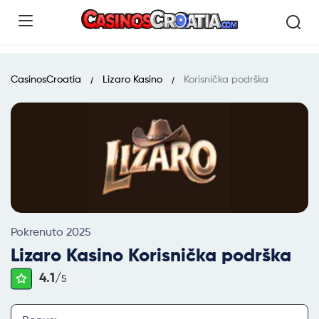
CasinosCroatia
Lizaro Kasino
Korisnička podrška
Pokrenuto 2025
Lizaro Kasino Korisnička podrška
4.1/
5