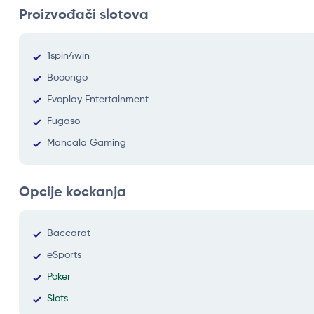
Proizvođači slotova
1spin4win
Booongo
Evoplay Entertainment
Fugaso
Mancala Gaming
NetGame
Playson
Opcije kockanja
Spadegaming
TrueLab Games
Baccarat
eSports
Poker
Slots