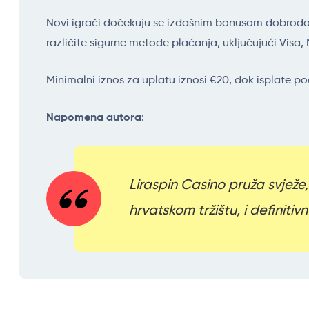
Novi igrači dočekuju se izdašnim bonusom dobrodošli
različite sigurne metode plaćanja, uključujući Visa
Minimalni iznos za uplatu iznosi €20, dok isplate po
Napomena autora
:
Liraspin Casino pruža svježe, 
hrvatskom tržištu, i definitiv