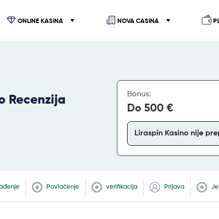
ONLINE KASINA
NOVA CASINA
P
Bonus:
o Recenzija
Do 500 €
Liraspin Kasino nije p
ađenje
Povlačenje
verifikacija
Prijava
Je 