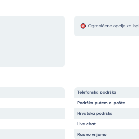
Ograničene opcije za isp
Telefonska podrška
Podrška putem e-pošte
Hrvatska podrška
Live chat
Radno vrijeme