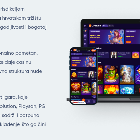
risdikcijom
 hrvatskom tržištu
odljivosti i bogatoj
cionalno pametan.
ke daje casinu
ivna struktura nude
t igara, koje
olution, Playson, PG
 sadrži i potpuno
klađenje, što ga čini