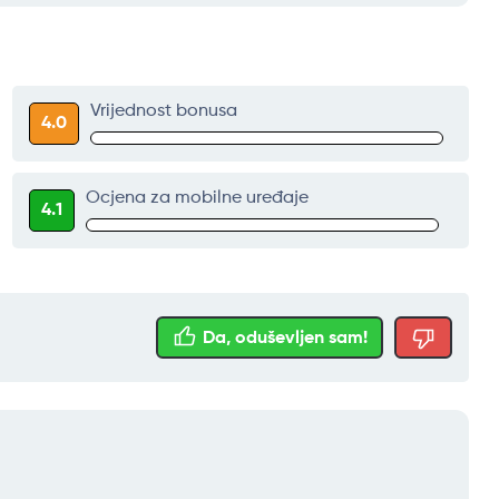
Vrijednost bonusa
4.0
Ocjena za mobilne uređaje
4.1
Da, oduševljen sam!