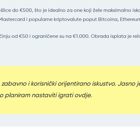
ce do €500, što je idealno za one koji žele maksimalno iskor
, Mastercard i popularne kriptovalute poput Bitcoina, Ethere
činju od €50 i ograničene su na €1.000. Obrada isplata je rela
zabavno i korisnički orijentirano iskustvo. Jasno j
no planiram nastaviti igrati ovdje.