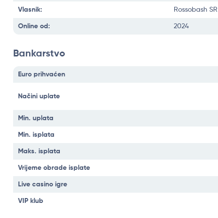
Vlasnik:
Rossobash SR
Online od:
2024
Bankarstvo
Euro prihvaćen
Načini uplate
Min. uplata
Min. isplata
Maks. isplata
Vrijeme obrade isplate
Live casino igre
VIP klub