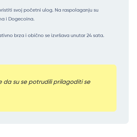
istiti svoj početni ulog. Na raspolaganju su
uma i Dogecoina.
tivno brza i obično se izvršava unutar 24 sata.
e da su se potrudili prilagoditi se