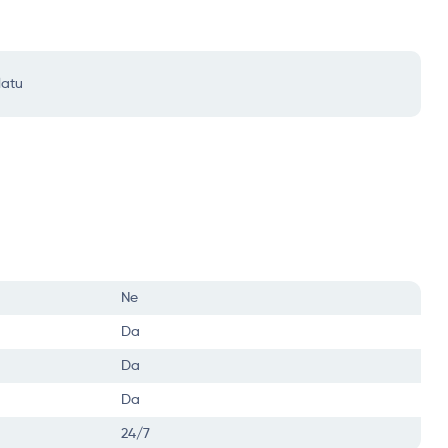
latu
Ne
Da
Da
Da
24/7