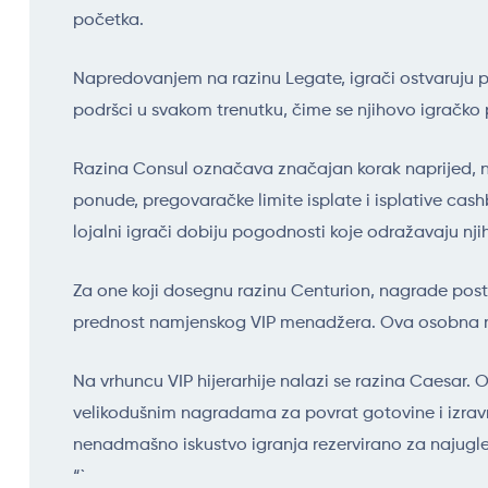
početka.
Napredovanjem na razinu Legate, igrači ostvaruju 
podršci u svakom trenutku, čime se njihovo igračk
Razina Consul označava značajan korak naprijed, 
ponude, pregovaračke limite isplate i isplative cas
lojalni igrači dobiju pogodnosti koje odražavaju n
Za one koji dosegnu razinu Centurion, nagrade posta
prednost namjenskog VIP menadžera. Ova osobna no
Na vrhuncu VIP hijerarhije nalazi se razina Caesar.
velikodušnim nagradama za povrat gotovine i izrav
nenadmašno iskustvo igranja rezervirano za najugled
“`