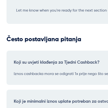
Let me know when you're ready for the next section or 
Često postavljana pitanja
Koji su uvjeti klađenja za Tjedni Cashback?
Iznos cashbacka mora se odigrati 1x prije nego što se
Koji je minimalni iznos uplate potreban za ost