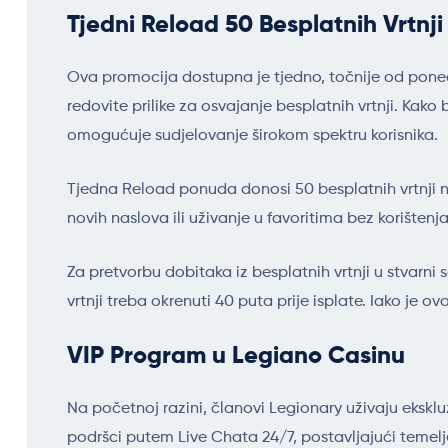
Tjedni Reload 50 Besplatnih Vrtnji
Ova promocija dostupna je tjedno, točnije od poned
redovite prilike za osvajanje besplatnih vrtnji. Kako
omogućuje sudjelovanje širokom spektru korisnika.
Tjedna Reload ponuda donosi 50 besplatnih vrtnji nak
novih naslova ili uživanje u favoritima bez korišten
Za pretvorbu dobitaka iz besplatnih vrtnji u stvarni
vrtnji treba okrenuti 40 puta prije isplate. Iako je 
VIP Program u Legiano Casinu
Na početnoj razini, članovi Legionary uživaju eksklu
podršci putem Live Chata 24/7, postavljajući temel