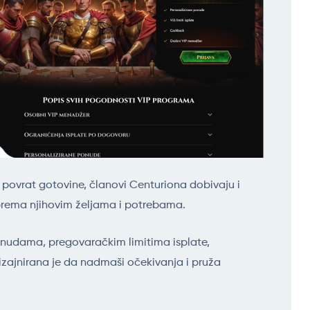
 povrat gotovine, članovi Centuriona dobivaju i
prema njihovim željama i potrebama.
 ponudama, pregovaračkim limitima isplate,
zajnirana je da nadmaši očekivanja i pruža