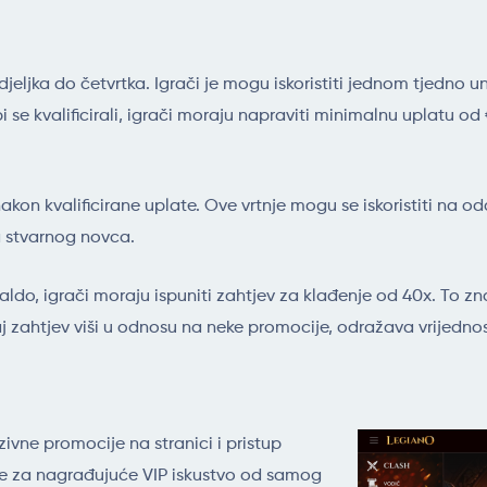
jeljka do četvrtka. Igrači je mogu iskoristiti jednom tjedno
 bi se kvalificirali, igrači moraju napraviti minimalnu uplatu o
on kvalificirane uplate. Ove vrtnje mogu se iskoristiti na oda
ja stvarnog novca.
 saldo, igrači moraju ispuniti zahtjev za klađenje od 40x. To
ovaj zahtjev viši u odnosu na neke promocije, odražava vrijedno
zivne promocije na stranici i pristup
je za nagrađujuće VIP iskustvo od samog