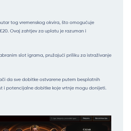
 unutar tog vremenskog okvira, što omogućuje
d €20. Ovaj zahtjev za uplatu je razuman i
branim slot igrama, pružajući priliku za istraživanje
 znači da sve dobitke ostvarene putem besplatnih
st i potencijalne dobitke koje vrtnje mogu donijeti.