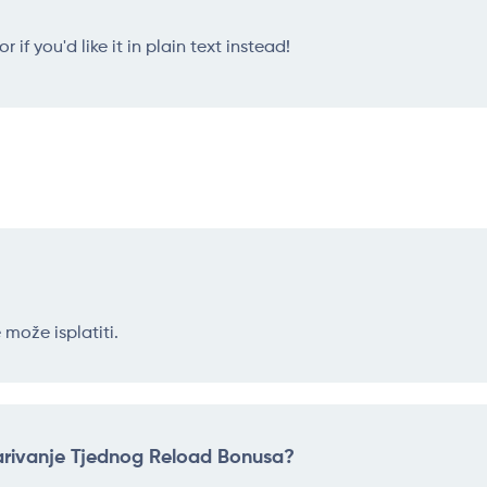
if you'd like it in plain text instead!
 može isplatiti.
varivanje Tjednog Reload Bonusa?