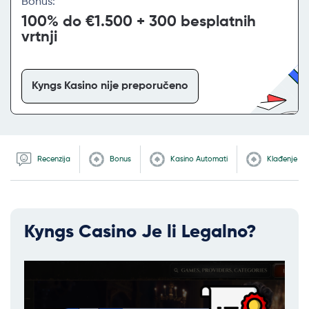
Bonus:
100% do €1.500 + 300 besplatnih
vrtnji
Kyngs Kasino nije preporučeno
Recenzija
Bonus
Kasino Automati
Klađenje
Kyngs Casino Je li Legalno?