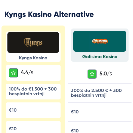
Kyngs Kasino Alternative
Golisimo Kasino
Kyngs Kasino
4.4/
5
5.0/
5
100% do €1.500 + 300
300% do 2.500 € + 300
besplatnih vrtnji
besplatnih vrtnji
€10
€10
€10
€10