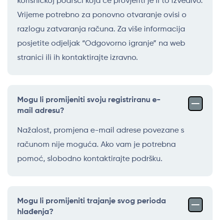
korisničkoj podršci koja će provjeriti je li to izvedivo.
Vrijeme potrebno za ponovno otvaranje ovisi o
razlogu zatvaranja računa. Za više informacija
posjetite odjeljak “Odgovorno igranje” na web
stranici ili ih kontaktirajte izravno.
Mogu li promijeniti svoju registriranu e-
mail adresu?
Nažalost, promjena e-mail adrese povezane s
računom nije moguća. Ako vam je potrebna
pomoć, slobodno kontaktirajte podršku.
Mogu li promijeniti trajanje svog perioda
hlađenja?