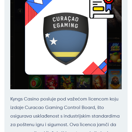
Kyngs Casino posluje pod važećom licencom koju
izdaje Curacao Gaming Control Board, što
osigurava usklađenost s industrijskim standardima
za poštenu igru i sigurnost. Ova licenca jamči da