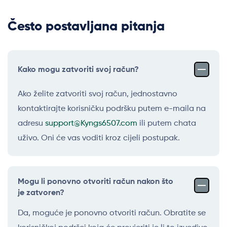
Često postavljana pitanja
Kako mogu zatvoriti svoj račun?
Ako želite zatvoriti svoj račun, jednostavno
kontaktirajte korisničku podršku putem e-maila na
adresu
support@Kyngs6507.com
ili putem chata
uživo. Oni će vas voditi kroz cijeli postupak.
Mogu li ponovno otvoriti račun nakon što
je zatvoren?
Da, moguće je ponovno otvoriti račun. Obratite se