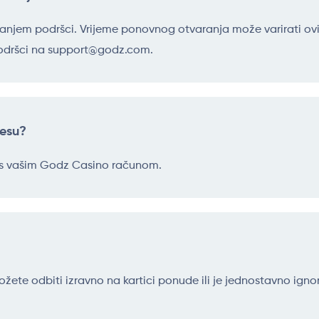
anjem podršci. Vrijeme ponovnog otvaranja može varirati ovis
podršci na
support@godz.com
.
resu?
u s vašim Godz Casino računom.
žete odbiti izravno na kartici ponude ili je jednostavno ign