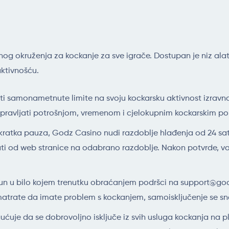
og okruženja za kockanje za sve igrače. Dostupan je niz ala
ktivnošću.
iti samonametnute limite na svoju kockarsku aktivnost izravn
upravljati potrošnjom, vremenom i cjelokupnim kockarskim p
ratka pauza, Godz Casino nudi razdoblje hlađenja od 24 sata
ati od web stranice na odabrano razdoblje. Nakon potvrde, v
čun u bilo kojem trenutku obraćanjem podršci na
support@go
matrate da imate problem s kockanjem, samoisključenje se sna
ćuje da se dobrovoljno isključe iz svih usluga kockanja na p