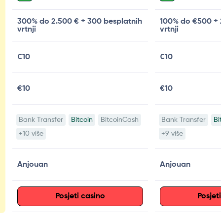
300% do 2.500 € + 300 besplatnih
100% do €500 + 
vrtnji
vrtnji
€10
€10
€10
€10
Bank Transfer
Bitcoin
BitcoinCash
Bank Transfer
Bi
+10 više
+9 više
Anjouan
Anjouan
Posjeti casino
Posjet