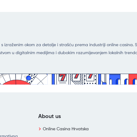
izraženim okom za detalje i strašću prema industriji online casina. Sp
ustvom u digitalnim medijima i dubokim razumijevanjem lokalnih tren
About us
Online Casina Hrvatska
ormativna