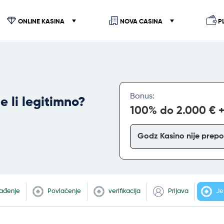
ONLINE KASINA
NOVA CASINA
P
Bonus:
 li legitimno?
100% do 2.000 € 
Godz Kasino nije prep
ađenje
Povlačenje
verifikacija
Prijava
Je 