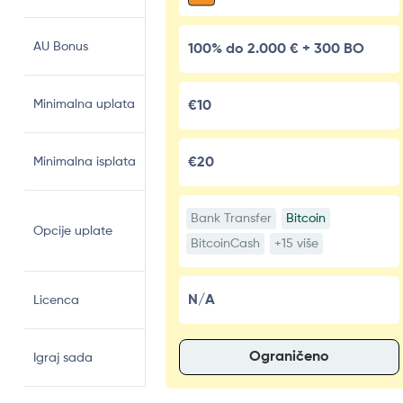
AU Bonus
100% do 2.000 € + 300 BO
Minimalna uplata
€10
Minimalna isplata
€20
Bank Transfer
Bitcoin
Opcije uplate
BitcoinCash
+15 više
N/A
Licenca
Ograničeno
Igraj sada