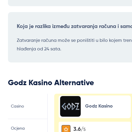
Koja je razlika između zatvaranja računa i sam
Zatvaranje računa može se poništiti u bilo kojem tre
hlađenja od 24 sata.
Godz Kasino Alternative
Godz Kasino
Casino
Ocjena
3.6/
5