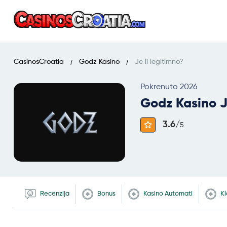
CasinosCroatia
Godz Kasino
Je li legitimno?
Pokrenuto 2026
Godz Kasino Je
3.6/
5
Recenzija
Bonus
Kasino Automati
Kl