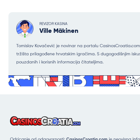
REVIZOR KASINA
Ville Mäkinen
Tomislav Kovačević je novinar na portalu CasinosCroatia.com s 
tržišta prilagođene hrvatskim igračima. S dugogodišnjim isk
pouzdanih i korisnih informacija čitateljima.
Odricanje od odgovornosti:
CasinosCroatia.com
je neovisna inf