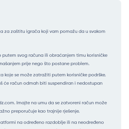
ta za zaštitu igrača koji vam pomažu da u svakom
o putem svog računa ili obraćanjem timu korisničke
onašanjem prije nego što postane problem.
 koje se može zatražiti putem korisničke podrške.
aš će račun odmah biti suspendiran i nedostupan
dz.com
. Imajte na umu da se zatvoreni račun može
žno preporučuje kao trajnije rješenje.
latformi na određeno razdoblje ili na neodređeno