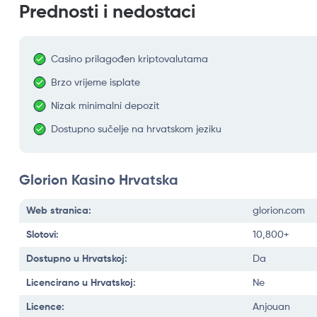
Prednosti i nedostaci
Casino prilagođen kriptovalutama
Brzo vrijeme isplate
Nizak minimalni depozit
Dostupno sučelje na hrvatskom jeziku
Glorion Kasino Hrvatska
Web stranica:
glorion.com
Slotovi:
10,800+
Dostupno u Hrvatskoj:
Da
Licencirano u Hrvatskoj:
Ne
Licence:
Anjouan