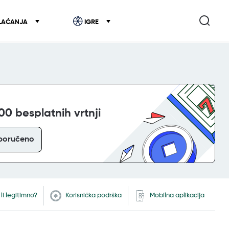
LAĆANJA
IGRE
0 besplatnih vrtnji
eporučeno
li legitimno?
Korisnička podrška
Mobilna aplikacija