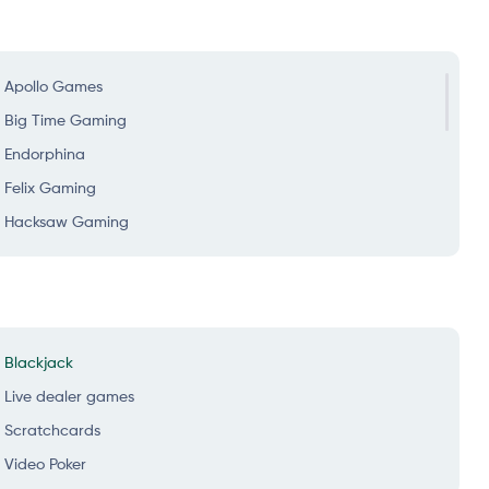
Apollo Games
Big Time Gaming
Endorphina
Felix Gaming
Hacksaw Gaming
Mascot Gaming
NetGaming
OneTouch
Play’n Go
Blackjack
Playtech
Live dealer games
Red Tiger
Scratchcards
Slotmill
Video Poker