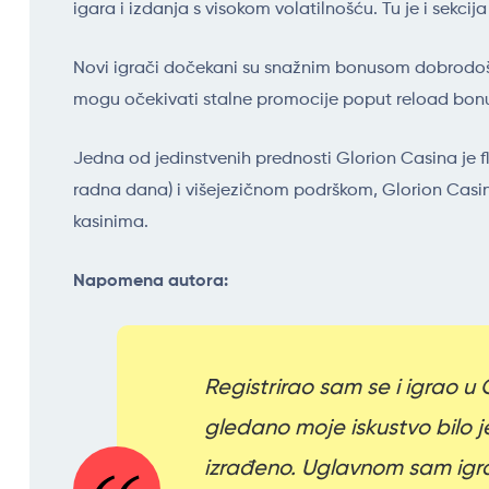
igara i izdanja s visokom volatilnošću. Tu je i sekc
Novi igrači dočekani su snažnim bonusom dobrodošlic
mogu očekivati stalne promocije poput reload bon
Jedna od jedinstvenih prednosti Glorion Casina je f
radna dana) i višejezičnom podrškom, Glorion Casino
kasinima.
Napomena autora:
Registrirao sam se i igrao u 
gledano moje iskustvo bilo je
izrađeno. Uglavnom sam igrao 