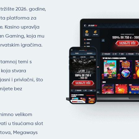
tržište 2026. godine,
ata platforma za
e. Kasino upravlja
uan Gaming, koja mu
hrvatskim igračima.
 tamnoj temi s
 koja stvara
sni i privlačni, što
mijete bez
iznimno velikom
ati u tisućama slot
lotova, Megaways