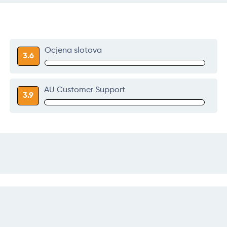
Spinmatic
Swintt
Yggdrasil
Ocjena slotova
3.6
AU Customer Support
3.9