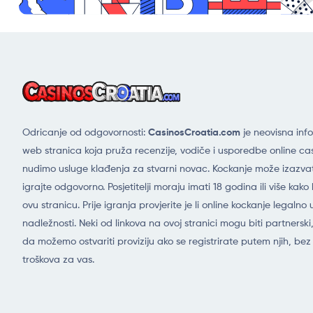
Odricanje od odgovornosti:
CasinosCroatia.com
je neovisna inf
web stranica koja pruža recenzije, vodiče i usporedbe online ca
nudimo usluge klađenja za stvarni novac. Kockanje može izazvat
igrajte odgovorno. Posjetitelji moraju imati 18 godina ili više kako bi
ovu stranicu. Prije igranja provjerite je li online kockanje legalno 
nadležnosti. Neki od linkova na ovoj stranici mogu biti partnerski
da možemo ostvariti proviziju ako se registrirate putem njih, be
troškova za vas.