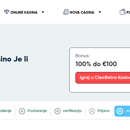
ONLINE KASINA
NOVA CASINA
P
Bonus:
no Je li
100% do €100
Igraj u CleoBetra Kasin
ađenje
Povlačenje
verifikacija
Prijava
Je 