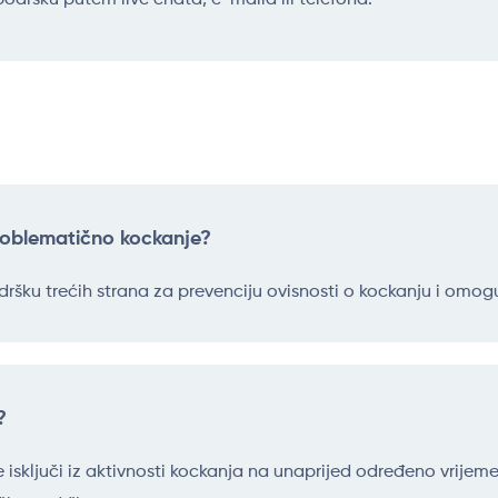
podršku putem live chata, e-maila ili telefona.
problematično kockanje?
podršku trećih strana za prevenciju ovisnosti o kockanju i omo
?
isključi iz aktivnosti kockanja na unaprijed određeno vrijeme 