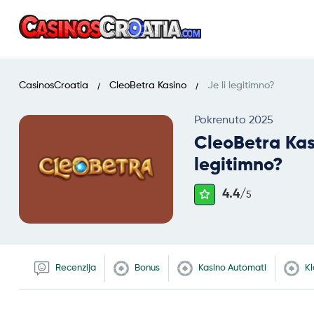
CasinosCroatia
CleoBetra Kasino
Je li legitimno?
Pokrenuto 2025
CleoBetra Kasi
legitimno?
4.4/
5
Recenzija
Bonus
Kasino Automati
Kl