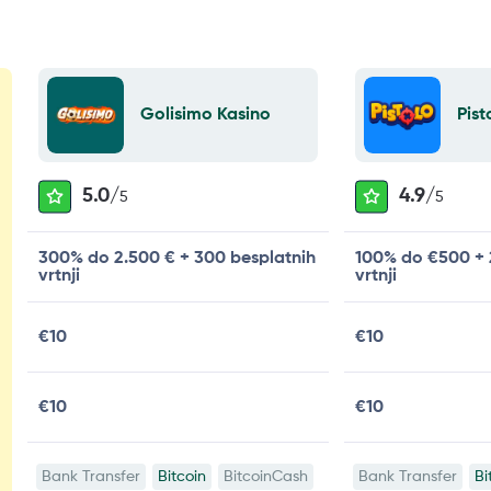
Golisimo Kasino
Pist
5.0/
4.9/
5
5
300% do 2.500 € + 300 besplatnih
100% do €500 + 
vrtnji
vrtnji
€10
€10
€10
€10
Bank Transfer
Bitcoin
BitcoinCash
Bank Transfer
Bi