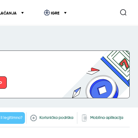
LAĆANJA
IGRE
o
li legitimno?
Korisnička podrška
Mobilna aplikacija