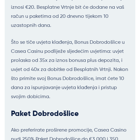
iznosi €20. Besplatne Vrtnje bit će dodane na vaš
račun u paketima od 20 dnevno tijekom 10
uzastopnih dana.
Što se tiče uvjeta klađenja, Bonus Dobrodošlice u
Casea Casinu podliježe sljedećim uvjetima: uvjet
prolaska od 35x za iznos bonusa plus depozita, i
uvjet od 40x za dobitke od Besplatnih Vrtnji. Nakon
što primite svoj Bonus Dobrodošlice, imat ćete 10
dana za ispunjavanje uvjeta klađenja i pristup
svojim dobicima.
Paket Dobrodošlice
Ako preferirate proširene promocije, Casea Casino
nudi 250% Paket Dobrodošlice do €3,000 i 350