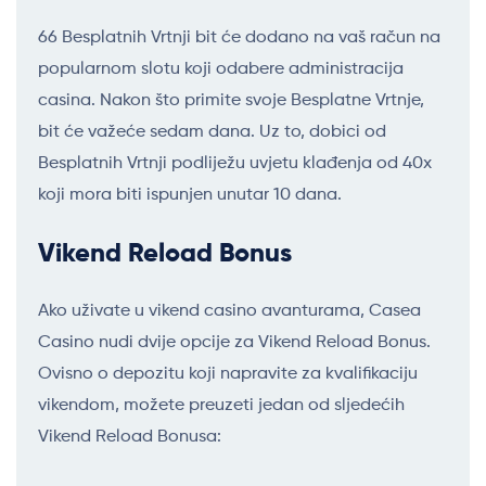
66 Besplatnih Vrtnji bit će dodano na vaš račun na
popularnom slotu koji odabere administracija
casina. Nakon što primite svoje Besplatne Vrtnje,
bit će važeće sedam dana. Uz to, dobici od
Besplatnih Vrtnji podliježu uvjetu klađenja od 40x
koji mora biti ispunjen unutar 10 dana.
Vikend Reload Bonus
Ako uživate u vikend casino avanturama, Casea
Casino nudi dvije opcije za Vikend Reload Bonus.
Ovisno o depozitu koji napravite za kvalifikaciju
vikendom, možete preuzeti jedan od sljedećih
Vikend Reload Bonusa: