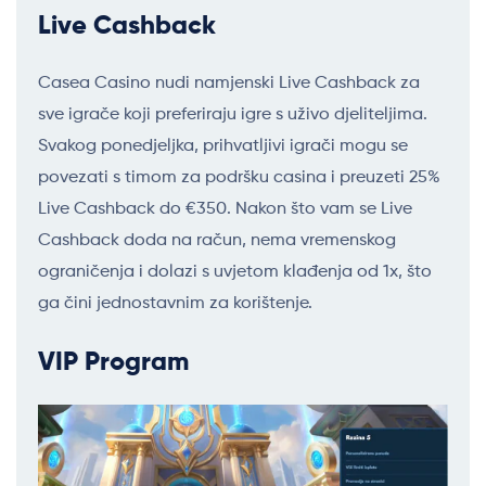
Live Cashback
Casea Casino nudi namjenski Live Cashback za
sve igrače koji preferiraju igre s uživo djeliteljima.
Svakog ponedjeljka, prihvatljivi igrači mogu se
povezati s timom za podršku casina i preuzeti 25%
Live Cashback do €350. Nakon što vam se Live
Cashback doda na račun, nema vremenskog
ograničenja i dolazi s uvjetom klađenja od 1x, što
ga čini jednostavnim za korištenje.
VIP Program