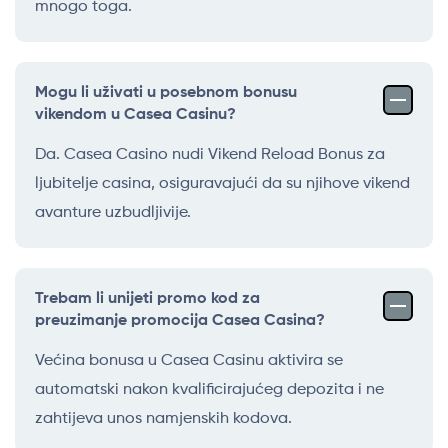
mnogo toga.
Mogu li uživati u posebnom bonusu
vikendom u Casea Casinu?
Da. Casea Casino nudi Vikend Reload Bonus za
ljubitelje casina, osiguravajući da su njihove vikend
avanture uzbudljivije.
Trebam li unijeti promo kod za
preuzimanje promocija Casea Casina?
Većina bonusa u Casea Casinu aktivira se
automatski nakon kvalificirajućeg depozita i ne
zahtijeva unos namjenskih kodova.