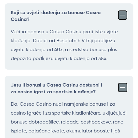
Koji su uvjeti klađenja za bonuse Casea
Casina?
Većina bonusa u Casea Casinu prati iste uvjete
klađenja. Dobici od Besplatnih Vrtnji podliježu
uvjetu klađenja od 40x, a sredstva bonusa plus
depozita podliježu uvjetu klađenja od 35x.
Jesu li bonusi u Casea Casinu dostupni i
za casino igre i za sportsko klađenje?
Da. Casea Casino nudi namjenske bonuse i za
casino igrače i za sportske kladioničare, uključujući
bonuse dobrodošlice, reloade, cashbackove, rane
isplate, pojačane kvote, akumulator booste i još