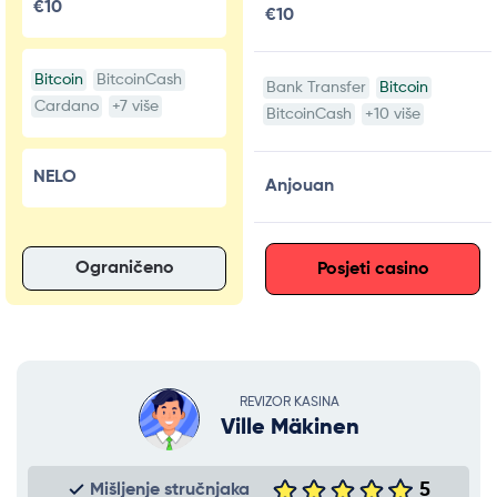
€10
€10
Bitcoin
BitcoinCash
Bank Transfer
Bitcoin
Cardano
+7 više
BitcoinCash
+10 više
NELO
Anjouan
Ograničeno
Posjeti casino
REVIZOR KASINA
Ville Mäkinen
5
Mišljenje stručnjaka