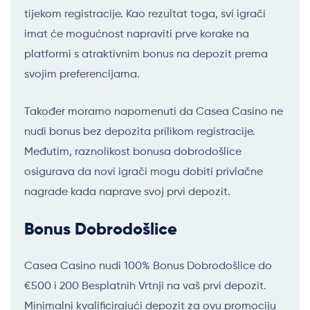
tijekom registracije. Kao rezultat toga, svi igrači
imat će mogućnost napraviti prve korake na
platformi s atraktivnim bonus na depozit prema
svojim preferencijama.
Također moramo napomenuti da Casea Casino ne
nudi bonus bez depozita prilikom registracije.
Međutim, raznolikost bonusa dobrodošlice
osigurava da novi igrači mogu dobiti privlačne
nagrade kada naprave svoj prvi depozit.
Bonus Dobrodošlice
Casea Casino nudi 100% Bonus Dobrodošlice do
€500 i 200 Besplatnih Vrtnji na vaš prvi depozit.
Minimalni kvalificirajući depozit za ovu promociju