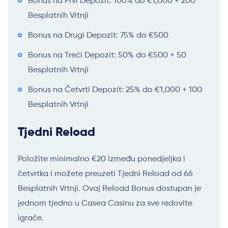
Bonus na Prvi Depozit: 100% do €1,000 + 200
Besplatnih Vrtnji
Bonus na Drugi Depozit: 75% do €500
Bonus na Treći Depozit: 50% do €500 + 50
Besplatnih Vrtnji
Bonus na Četvrti Depozit: 25% do €1,000 + 100
Besplatnih Vrtnji
Tjedni Reload
Položite minimalno €20 između ponedjeljka i
četvrtka i možete preuzeti Tjedni Reload od 66
Besplatnih Vrtnji. Ovaj Reload Bonus dostupan je
jednom tjedno u Casea Casinu za sve redovite
igrače.