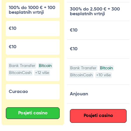
100% do 1000 € + 100
300% do 2.500 € + 300
besplatnih vrtnji
besplatnih vrtnji
€10
€10
€10
€10
Bank Transfer
Bitcoin
Bank Transfer
Bitcoin
BitcoinCash
+12 više
BitcoinCash
+10 više
Curacao
Anjouan
Posjeti casino
Posjeti casino