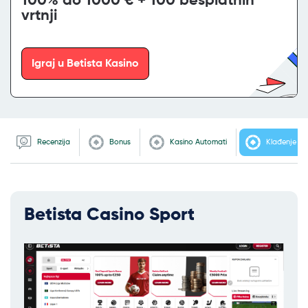
100% do 1000 € + 100 besplatnih
vrtnji
Igraj u Betista Kasino
Recenzija
Bonus
Kasino Automati
Klađenje
Betista Casino Sport