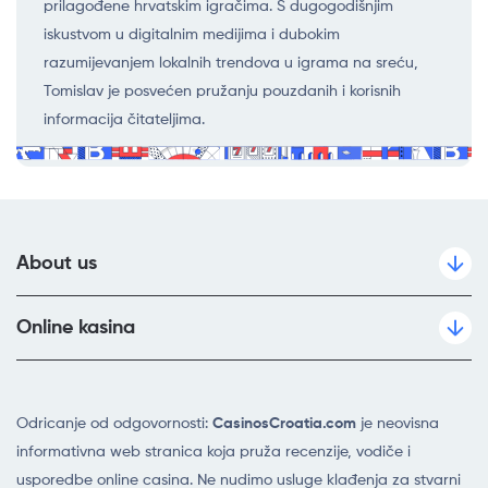
prilagođene hrvatskim igračima. S dugogodišnjim
iskustvom u digitalnim medijima i dubokim
razumijevanjem lokalnih trendova u igrama na sreću,
Tomislav je posvećen pružanju pouzdanih i korisnih
informacija čitateljima.
About us
Online kasina
Odricanje od odgovornosti:
CasinosCroatia.com
je neovisna
informativna web stranica koja pruža recenzije, vodiče i
usporedbe online casina. Ne nudimo usluge klađenja za stvarni