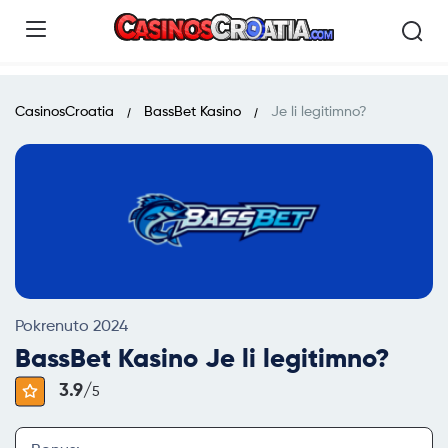
CasinosCroatia
BassBet Kasino
Je li legitimno?
Pokrenuto 2024
BassBet Kasino Je li legitimno?
3.9/
5