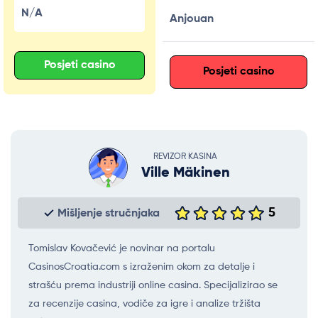
N/A
Anjouan
Posjeti casino
Posjeti casino
REVIZOR KASINA
Ville Mäkinen
5
Mišljenje stručnjaka
Tomislav Kovačević je novinar na portalu
CasinosCroatia.com s izraženim okom za detalje i
strašću prema industriji online casina. Specijalizirao se
za recenzije casina, vodiče za igre i analize tržišta