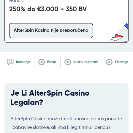
Bonus:
250% do €3.000 + 350 BV
AlterSpin Kasino nije preporučeno
Recenzija
Bonus
Kasino Automati
Klađenje
Je Li AlterSpin Casino
Legalan?
AlterSpin Casino može imati unosne bonus ponude
i zabavne slotove, ali ima li legitimnu licencu?