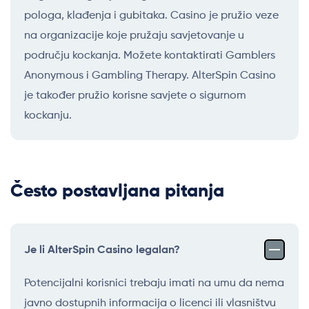
pologa, klađenja i gubitaka. Casino je pružio veze
na organizacije koje pružaju savjetovanje u
području kockanja. Možete kontaktirati Gamblers
Anonymous i Gambling Therapy. AlterSpin Casino
je također pružio korisne savjete o sigurnom
kockanju.
Često postavljana pitanja
Je li AlterSpin Casino legalan?
Potencijalni korisnici trebaju imati na umu da nema
javno dostupnih informacija o licenci ili vlasništvu