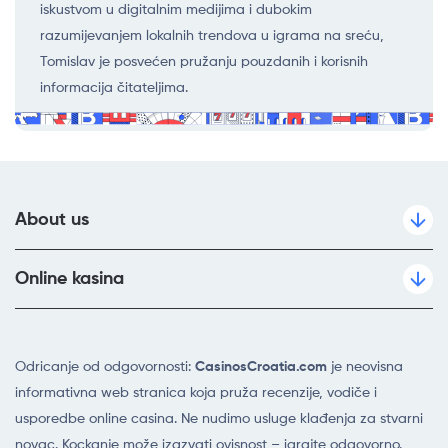
iskustvom u digitalnim medijima i dubokim
razumijevanjem lokalnih trendova u igrama na sreću,
Tomislav je posvećen pružanju pouzdanih i korisnih
informacija čitateljima.
About us
Online kasina
Odricanje od odgovornosti:
CasinosCroatia.com
je neovisna
informativna web stranica koja pruža recenzije, vodiče i
usporedbe online casina. Ne nudimo usluge klađenja za stvarni
novac. Kockanje može izazvati ovisnost – igrajte odgovorno.