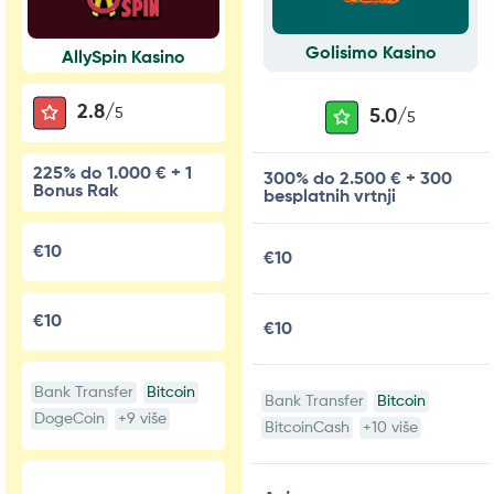
Golisimo Kasino
AllySpin Kasino
2.8/
5
5.0/
5
225% do 1.000 € + 1
300% do 2.500 € + 300
Bonus Rak
besplatnih vrtnji
€10
€10
€10
€10
Bank Transfer
Bitcoin
Bank Transfer
Bitcoin
DogeCoin
+9 više
BitcoinCash
+10 više