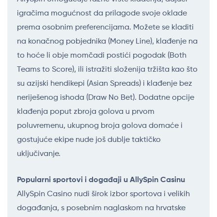
igračima mogućnost da prilagode svoje oklade
prema osobnim preferencijama. Možete se kladiti
na konačnog pobjednika (Money Line), klađenje na
to hoće li obje momčadi postići pogodak (Both
Teams to Score), ili istražiti složenija tržišta kao što
su azijski hendikepi (Asian Spreads) i klađenje bez
neriješenog ishoda (Draw No Bet). Dodatne opcije
klađenja poput zbroja golova u prvom
poluvremenu, ukupnog broja golova domaće i
gostujuće ekipe nude još dublje taktičko
uključivanje.
Popularni sportovi i događaji u AllySpin Casinu
AllySpin Casino nudi širok izbor sportova i velikih
događanja, s posebnim naglaskom na hrvatske