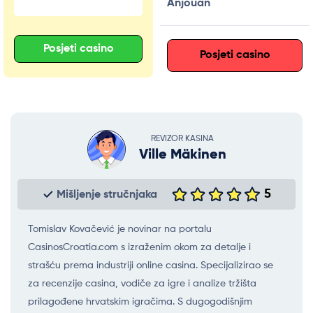
Anjouan
Posjeti casino
Posjeti casino
REVIZOR KASINA
Ville Mäkinen
5
Mišljenje stručnjaka
Tomislav Kovačević je novinar na portalu
CasinosCroatia.com s izraženim okom za detalje i
strašću prema industriji online casina. Specijalizirao se
za recenzije casina, vodiče za igre i analize tržišta
prilagođene hrvatskim igračima. S dugogodišnjim