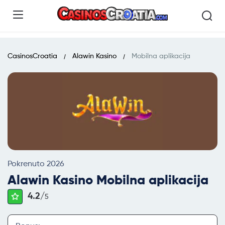
CasinosCroatia
Alawin Kasino
Mobilna aplikacija
Pokrenuto 2026
Alawin Kasino Mobilna aplikacija
4.2/
5